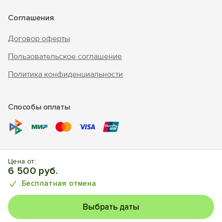
Соглашения
Договор оферты
Пользовательское соглашение
Политика конфиденциальности
Способы оплаты
© 2017 – 2026 г. «Forento» - официальный сайт.
Все права
Цена от:
защищены, торговый знак Nº1025240.
Бронирование
6 500 руб.
отелей, квартир, домов.
Бесплатная отмена
Выбрать даты