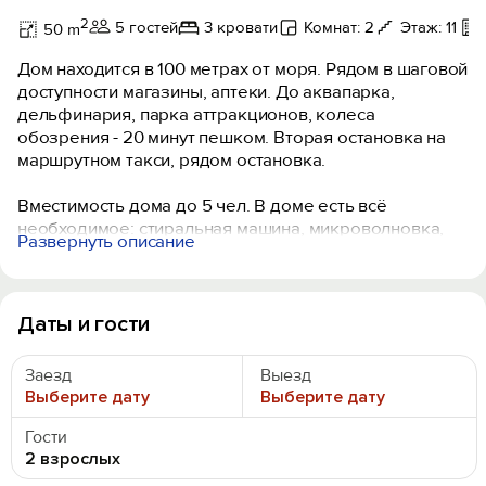
2
5 гостей
3 кровати
Комнат: 2
Этаж: 11
50 m
Дом находится в 100 метрах от моря. Рядом в шаговой
доступности магазины, аптеки. До аквапарка,
дельфинария, парка аттракционов, колеса
обозрения - 20 минут пешком. Вторая остановка на
маршрутном такси, рядом остановка.
Вместимость дома до 5 чел. В доме есть всё
необходимое: стиральная машина, микроволновка,
Развернуть описание
варочная панель, холодная и горячая вода без
ограничений. Свой двор, бассейн.
Даты и гости
Заезд
Выезд
Выберите дату
Выберите дату
Гости
2 взрослых