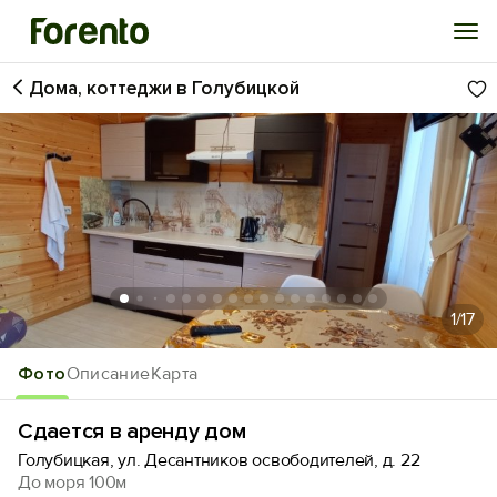
Дома, коттеджи в Голубицкой
Войти
Избранное
История просмотра
Добавить свой объект
1
/17
Фото
Описание
Карта
Сдается в аренду дом
Голубицкая, ул. Десантников освободителей, д. 22
До моря 100м