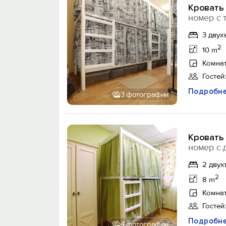
Кровать 
номер с 
3 двух
2
10 m
Комнат
Гостей:
Подробн
3 фотографии
Кровать 
номер с 
2 двух
2
8 m
Комнат
Гостей:
Подробн
4 фотографии