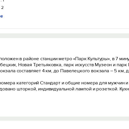
: 1
 2
ее
положен в районе станции метро «Парк Культуры», в 7 мин
рубецких, Новая Третьяковка, парк искусств Музеон и пар
окзала составляет 4 км, до Павелецкого вокзала – 5 км, д
омера категорий Стандарт и общие номера для мужчин и 
овано шторкой, индивидуальной лампой и розеткой. Кухн
ая кухня, где можно приготовить еду или просто насладит
акже к услугам гостей – зона коворкинга в коридоре, мес