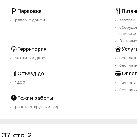
Парковка
Питан
ртное проживание, но и уникальную атмосферу, где кажды
рядом с домом
завтрак
омочь с любыми вопросами и предоставить информацию о
уютную и гостеприимную обстановку, чтобы Ваше пребыва
оборудов
самосто
В стоимо
ства, комфорта и доступной цены. Забронируйте номер у 
Территория
Услуг
сердце Москвы!
закрытый двор
бесплатн
бесплатн
естровой записи: С772025005469.
Отъезд до
Оплат
12:00
наличны
безнали
Режим работы
работает круглый год
37, стр. 2