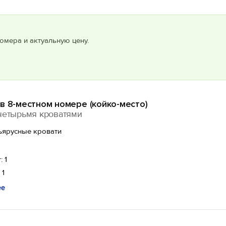
омера и актуальную цену.
в 8-местном номере (койко-место)
четырьмя кроватями
ъярусные кровати
: 1
 1
ее