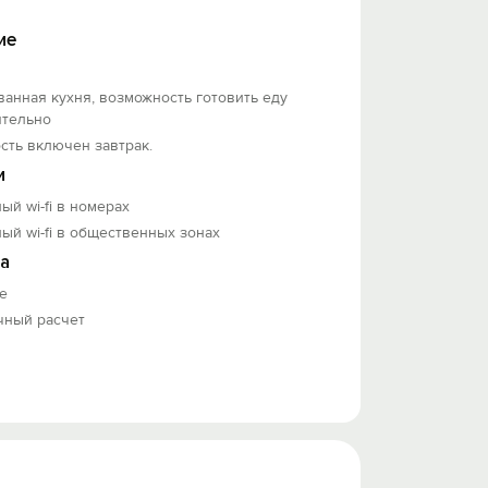
ие
й гость чувствует себя как дома.
 местных достопримечательностях и
ние в Москве было максимально
анная кухня, возможность готовить еду
ятельно
сть включен завтрак.
нас и наслаждайтесь всеми
и
ый wi-fi в номерах
ый wi-fi в общественных зонах
а
е
чный расчет