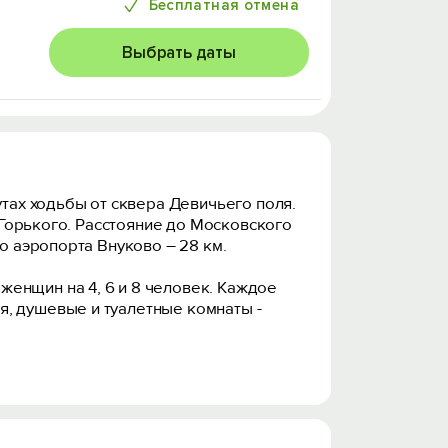
Бесплатная отмена
Выбрать даты
утах ходьбы от сквера Девичьего поля.
к Горького. Расстояние до Московского
о аэропорта Внуково – 28 км.
женщин на 4, 6 и 8 человек. Каждое
я, душевые и туалетные комнаты -
ься чашечкой кофе. На кухне есть все
та для отдыха в общих зонах и