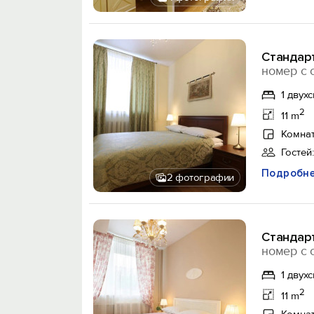
Стандарт
номер с 
1 двух
2
11 m
Комнат
Гостей:
Подробн
2 фотографии
Стандарт
номер с 
1 двух
2
11 m