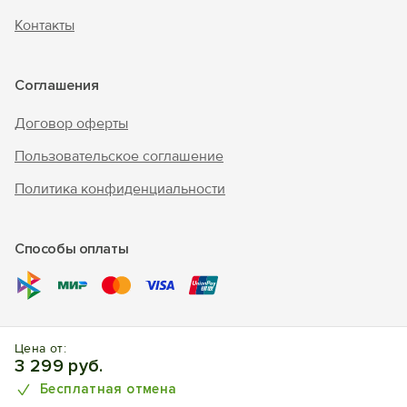
Контакты
Соглашения
Договор оферты
Пользовательское соглашение
Политика конфиденциальности
Способы оплаты
© 2017 – 2026 г. «Forento» - официальный сайт.
Все права
Цена от:
защищены, торговый знак Nº1025240.
Бронирование
3 299 руб.
отелей, квартир, домов.
Бесплатная отмена