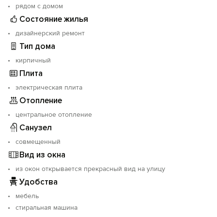
рядом с домом
месте рядом с Открытым двором.
Состояние жилья
Заявки на текущий день отправляйте и оплачивайте
дизайнерский ремонт
до 22.00 ч.
Тип дома
кирпичный
Плита
электрическая плита
Отопление
центральное отопление
Санузел
совмещенный
Вид из окна
из окон открывается прекрасный вид на улицу
Удобства
мебель
стиральная машина