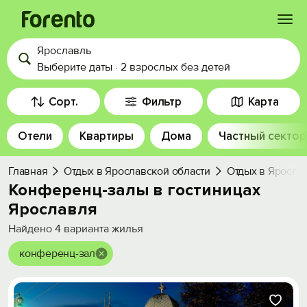
Ярославль
Войти
Выберите даты
·
2 взрослых
без детей
Избранное
Сорт.
Фильтр
Карта
Отели
Квартиры
Дома
Частный сектор
История просмотра
Главная
Отдых в Ярославской области
Отдых в Яросла
Добавить свой объект
Конференц-залы в гостиницах
Ярославля
Найдено
4
варианта жилья
конференц-зал