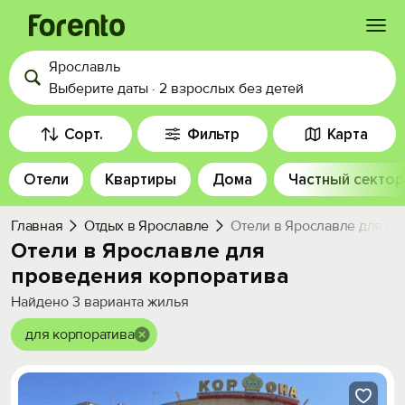
Ярославль
Войти
Выберите даты
·
2 взрослых
без детей
Избранное
Сорт.
Фильтр
Карта
Отели
Квартиры
Дома
Частный сектор
История просмотра
Главная
Отдых в Ярославле
Отели в Ярославле для п
Добавить свой объект
Отели в Ярославле для
проведения корпоратива
Найдено
3
варианта жилья
для корпоратива