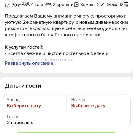
2
4 гостя
2 кровати
Комнат: 2
Этаж: 12
70 m
Предлагаем Вашему вниманию чистую, просторную и
уютную 2-комнатную квартиру, с новым дизайнерским
ремонтом, включающую в себя все необходимое для
комфортного и беззаботного проживания.
К услугам гостей:
- Всегда свежее и чистое постельное белье и
полотенца для каждого гостя.
Развернуть описание
- Удобная 2-спальная кровать и раскладной диван (2
дополнительных места).
- Все необходимые кухонные принадлежности для
комфортного приготовления еды (новая посуда,
Даты и гости
электрический чайник, плита, холодильник,
микроволновая печь).
Заезд
Выезд
- Предметы личной гигиены.
Выберите дату
Выберите дату
- Тщательная влажная уборка после каждого гостя.
- Утюг, фен, стиральная машина, гладильная доска,
Гости
сушилка для белья, пылесос.
2 взрослых
- Wi-Fi, Smart тв, онлайн кинотеатры.