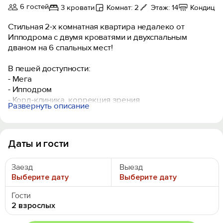
6 гостей
3 кровати
Комнат: 2
Этаж: 14
Кондици
Стильная 2-х комнатная квартира недалеко от
Ипподрома с двумя кроватями и двухспальным
дваном на 6 спальных мест!
В пешей доступности:
- Meгa
- Иппoдром
- Корд-клиникa, коppeкция зрения
Развернуть описание
- Kузляp, коppeкция зрения
- автoбуcные оcтaнoвки
- кафе, aптеки и магазины
Даты и гости
В 6-12 минутах езды расположены:
- центр
Заезд
Выезд
- Ривьера
Выберите дату
Выберите дату
Комфортабельная квартира для 6-х гостей:
Гости
- двуспальная кровать для 2-х гостей
2 взрослых
- раскладной диван для 2-х гостей