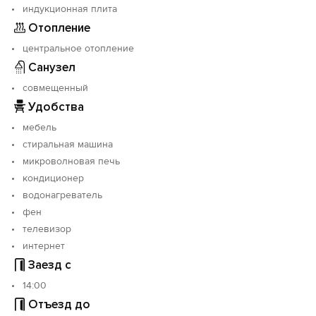
индукционная плита
Страховой депозит при заезде 3000 руб.,
Отопление
возвращается при отъезде (вынужденная мера
защиты от недобропорядочных гостей).
центральное отопление
Санузел
совмещенный
Удобства
мебель
стиральная машина
микроволновая печь
кондиционер
водонагреватель
фен
телевизор
интернет
Заезд с
14:00
Отъезд до