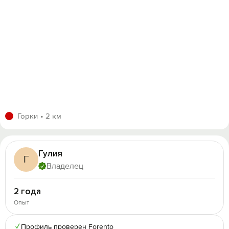
Горки
2 км
Гулия
Г
Владелец
2 года
Опыт
✓
Профиль проверен Forento