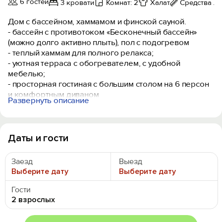
6 гостей
3 кровати
Комнат: 2
Халат
Средства л
Дом с бассейном, хаммамом и финской сауной.
- бассейн с противотоком «Бесконечный бассейн»
(можно долго активно плыть), пол с подогревом
- теплый хаммам для полного релакса;
- уютная терраса с обогревателем, с удобной
мебелью;
- просторная гостиная с большим столом на 6 персон
и комфортным диваном
Развернуть описание
- оборудованная кухня (плита, холодильник, СВЧ,
чайник, полный комплект посуды)
- горячая вместительная финская сауна
- тропический душ
Даты и гости
- уютная спальная комната с 2-спальной кроватью.
Есть 2 раскладных 2-спальных дивана
Заезд
Выезд
- 2 санузла
Выберите дату
Выберите дату
- стиральная машина, фен
Гости
2 взрослых