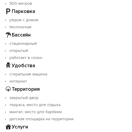
трехкомнатную квартиру 100 кв. м со всеми
500 метров
удобствами: 3 комнаты, кухня-столовая, ванная
Парковка
комната и санузел. Квартира оснащена всем
необходимым: холодильник, телевизоры, газ. плита,
рядом с домом
духовой шкаф, СВЧ-печь, стиральная машина, сплит-
бесплатная
система, посудомоечная машина, пылесос,
Бассейн
полотенца, посуда, кухонные принадлежности,
спортивный уголок. Вместимость до 10 человек
стационарный
(подходит для большой компании).
открытый
работает в сезон
В шаговой доступности: кафе, столовые, автобусная
Удобства
остановка, рынок. До моря 5-10 минут.
стиральная машина
интернет
Территория
закрытый двор
терраса, место для отдыха
мангал, место для барбекю
детская площадка на территории
Услуги