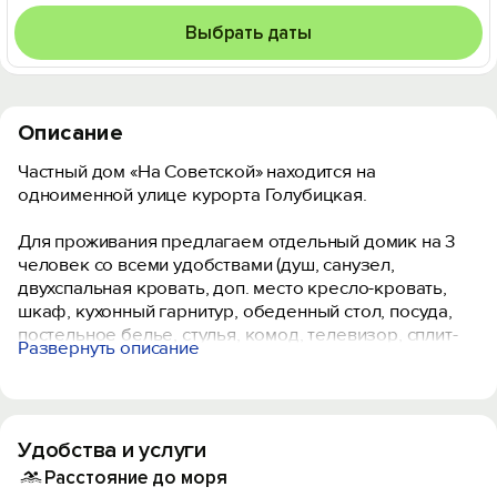
Выбрать даты
Описание
Частный дом «На Советской» находится на
одноименной улице курорта Голубицкая.
Для проживания предлагаем отдельный домик на 3
человек со всеми удобствами (душ, санузел,
двухспальная кровать, доп. место кресло-кровать,
шкаф, кухонный гарнитур, обеденный стол, посуда,
постельное белье, стулья, комод, телевизор, сплит-
Развернуть описание
система, холодильник, мультиварка, СВЧ печь. На
территории работает открытый бассейн 7*3, мангал,
беседка, бесплатная парковка, батут, детская
площадка, качели, зона отдыха.
Удобства и услуги
На территории частного домовладения предлагаем
Расстояние до моря