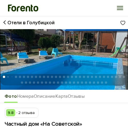
Отели в Голубицкой
Войти
Избранное
История просмотра
Добавить свой объект
1
/53
Фото
Номера
Описание
Карта
Отзывы
9.8
2 отзыва
Частный дом «На Советской»