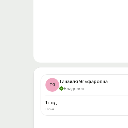
Танзиля Ягьфаровна
ТЯ
Владелец
1 год
Опыт