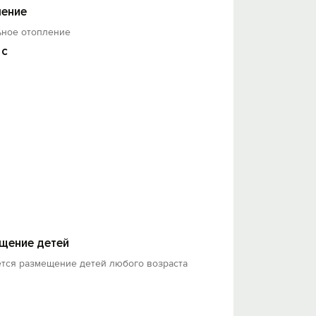
ение
уб., возвращается при выезде при
ьное отопление
 с
 меняться.
щение детей
ется размещение детей любого возраста