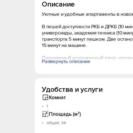
Описание
Уютные и удобные апартаменты в ново
В пешей доступности РКБ и ДРКБ (10 ми
универсиады, академия тенниса (10 мин
транспорта 5 минут пешком. Две остано
15 минут на машине.
Охраняемый огороженный двор, уютные
Развернуть описание
паркинг.
Бесконтактное заселение 24/7, кодовый
В студии имеется все для комфортного
Удобства и услуги
еврокнижка, письменный стол, кондицио
фай, стиральная машина, утюг, сушилка
Комнат
мебель и техника новые.
1
Заселение от 1-х суток (в выходные и в с
Площадь (м²)
Время заезда - с 14.00 до 22.00. По п
oбщая: 34
Выезд - до 12.00 следующего дня, каж
Дезинфекции и уборка после каждого г