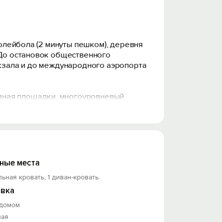
волейбола (2 минуты пешком), деревня
 До остановок общественного
окзала и до международного аэропорта
вная площадки, многоуровневый
зонированная шторой, раскладной диван
лновка, посуда, ТВ, бесплатный вай-
игиены, гардеробная, балкон. Вся
ные места
льная кровать, 1 диван-кровать
вка
 домом
ная