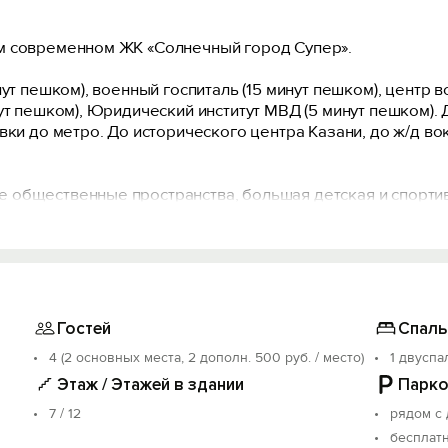
м современном ЖК «Солнечный город Супер».
нут пешком), военный госпиталь (15 минут пешком), центр 
ут пешком), Юридический институт МВД (5 минут пешком).
вки до метро. До исторического центра Казани, до ж/д в
 общественные пространства, большая детская и спорти
 доступ.
 проживания 4-х человек: большая двуспальная кровать, 
нер, плита, посудомоечная машина, холодильник, микрово
, постельное белье, полотенца, халаты, предметы личной г
Гостей
Спаль
4 (2 основных места, 2 дополн. 500 руб. / место)
1 двуспа
езон от 2-х суток).
Этаж / Этажей в здании
Парко
редварительному согласованию возможен ранний заезд.
7 / 12
рядом с
дый последующий час оплачивается дополнительно.
бесплат
остя.