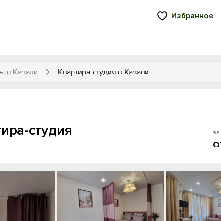
Избранное
ы в Казани
Квартира-студия в Казани
тира-студия
за 
о