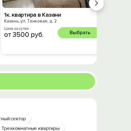
1к. квартира в Казани
Кварт
Казань, ул. Танковая, д. 2
Казань,
Цена за сутки
Цена за 
Выбрать
от 3500 руб.
от 2
тный сектор
Трехкомнатные квартиры