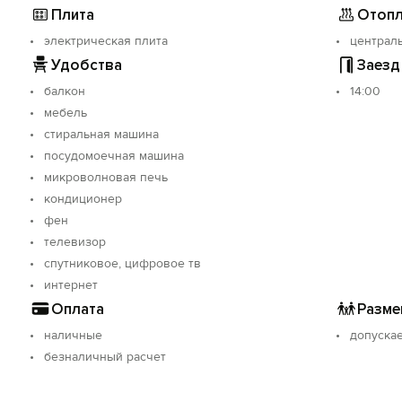
Плита
Отопл
оверяющий личность (паспорт). Страховой депозит 3000 р
 соблюдения всех правил проживания.
электрическая плита
централ
ых мероприятий, а также лицам моложе 21 года.
Удобства
Заезд
льянов) в квартире, на балконе и в подъезде запрещено.
 животными.
балкон
14:00
уб. и немедленное выселение гостей.
мебель
праздничных дней, а также количества гостей, цена может
стиральная машина
посудомоечная машина
микроволновая печь
кондиционер
фен
телевизор
спутниковое, цифровое тв
интернет
Оплата
Разме
наличные
допуска
безналичный расчет