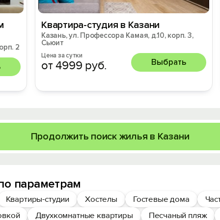
м
Квартира-студия в Казани
Казань, ул. Профессора Камая, д.10, корп. 3,
Сьюит
орп. 2
Цена за сутки
Выбрать
от 4999 руб.
ь
Продолжить поиск жилья в Казани
по параметрам
Квартиры-студии
Хостелы
Гостевые дома
Час
овкой
Двухкомнатные квартиры
Песчаный пляж