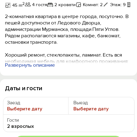
2
4 гостя
2 кровати
Комнат: 2
Этаж: 9
Б
45 m
2-комнатная квартира в центре города, посуточно. В
пешей доступности от Ледового Дворца,
администрации Мурманска, площади Пяти Углов.
Рядом располагаются магазины, кафе, банкомат,
остановки транспорта.
Хороший ремонт, стеклопакеты, ламинат. Есть вся
необходимая мебель для комфортного проживания:
Развернуть описание
двухспальная тахта, мягкая мебель, бытовая техника,
санузел «под ключ». Стиральная машина, плазменный
ТВ, посуда, всё необходимое для комфортного
проживания. Безлимитный Wi-Fi Интернет.
Даты и гости
Возможность оформить отчетные документы о
Заезд
Выезд
проживании.
Выберите дату
Выберите дату
Квартира сдается только под проживание и
категорически не сдается под проведение
Гости
праздников и дней рождения.
2 взрослых