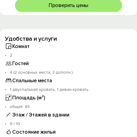
Мы рады ответить на все Ваши вопросы. Всегда
Проверить цены
поможем Вам с заселением в любое время.
Удобства и услуги
Комнат
2
Гостей
4 (2 основных места, 2 дополн.)
Спальные места
1 двуспальная кровать, 1 диван-кровать
Площадь (м²)
oбщая: 45
Этаж / Этажей в здании
9 / 10
Состояние жилья