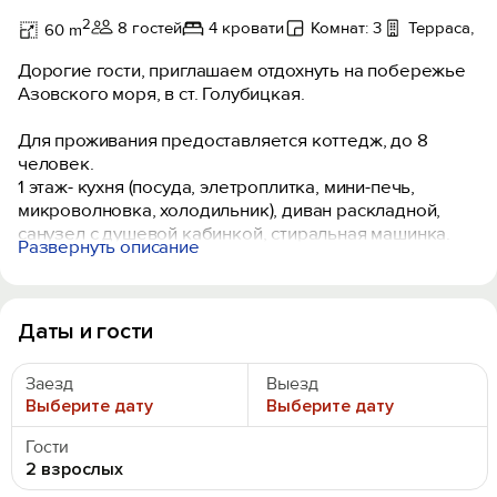
2
8 гостей
4 кровати
Комнат: 3
Терраса, м
60 m
Дорогие гости, приглашаем отдохнуть на побережье
Азовского моря, в ст. Голубицкая.
Для проживания предоставляется коттедж, до 8
человек.
1 этаж- кухня (посуда, элетроплитка, мини-печь,
микроволновка, холодильник), диван раскладной,
санузел с душевой кабинкой, стиральная машинка.
Развернуть описание
2 этаж- 2 спальни, каждая рассчитана на 3 человека,
имеется детская кроватка.
Фен, утюг. Горячая вода, питьевая вода. wi-fi.
Веранда со столом.
Даты и гости
Во дворе, к услугам гостей, мангал, детская
Заезд
Выезд
площадка, бассейн с детской зоной. Перед двором
Выберите дату
Выберите дату
бесплатная парковка.
Гости
2 взрослых