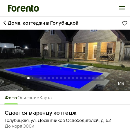
Дома, коттеджи в Голубицкой
Войти
Избранное
История просмотра
Добавить свой объект
1
/19
Фото
Описание
Карта
Сдается в аренду коттедж
Голубицкая, ул. Десантников Освободителей, д. 62
До моря 300м