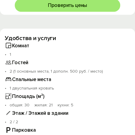
любое время.
Проверить цены
Очень удобное местоположение квартиры: хорошая
транспортная доступность, в шаговой доступности
Угличской парк, госпиталь ветеранов, музей боевой
славы, Белинский рынок. 8 минут до ж/д вокзала
Удобства и услуги
«Ярославль Главный».
Комнат
1
Гостей
2 (1 основных места, 1 дополн. 500 руб. / место)
Спальные места
1 двуспальная кровать
Площадь (м²)
oбщая: 30 жилая: 21 кухни: 5
Этаж / Этажей в здании
2 / 2
Парковка