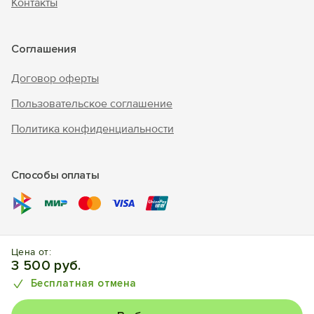
Контакты
Соглашения
Договор оферты
Пользовательское соглашение
Политика конфиденциальности
Способы оплаты
© 2017 – 2026 г. «Forento» - официальный сайт.
Все права
Цена от:
защищены, торговый знак Nº1025240.
Бронирование
3 500 руб.
отелей, квартир, домов.
Бесплатная отмена