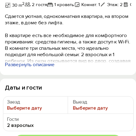
2
2 гостя
1 кровать
Комнат: 1
Этаж: 2
Ст
30 m
Сдается уютная, однокомнатная квартира, на втором
этаже, в доме без лифта.
В квартире есть все необходимое для комфортного
проживания: средства гигиены, а также доступ к Wi-Fi.
В комнате три спальных места, что идеально
подходит для небольшой семьи: 2 взрослых и 1
ребенок. Из окон открывается вид во двор, создавая
Развернуть описание
атмосферу уюта и спокойствия. Санузел
совмещенный, оборудован ванной и всем
необходимым для удобства. В квартире имеется
стиральная машина, что добавляет комфорта в быту.
Даты и гости
Парковка доступна на улице.
Заезд
Выезд
Курение запрещено, но можно с детьми. Животные
Выберите дату
Выберите дату
не допускаются.
Заселение происходит без необходимости в
Гости
бесконтактных способах, что гарантирует
2 взрослых
безопасность и удобство. Бесконтактный заезд в