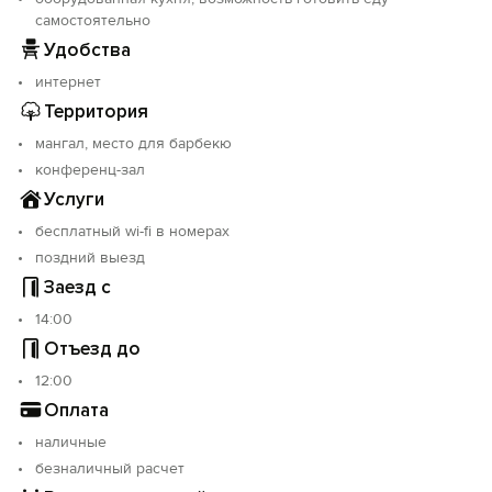
случае нарушения правил поведения гости должны
самостоятельно
покинуть отель без возврата средств.
Удобства
интернет
Объект прошёл классификацию. Номер реестровой
записи: С512024008803.
Территория
мангал, место для барбекю
конференц-зал
Услуги
бесплатный wi-fi в номерах
поздний выезд
Заезд с
14:00
Отъезд до
12:00
Оплата
наличные
безналичный расчет