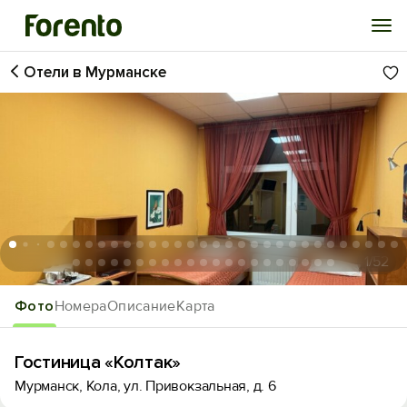
Отели в Мурманске
Войти
Избранное
История просмотра
Добавить свой объект
1
/52
Фото
Номера
Описание
Карта
Гостиница «Колтак»
Мурманск, Кола, ул. Привокзальная, д. 6