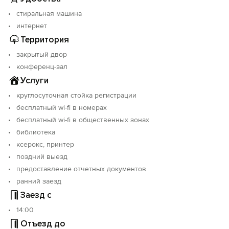
- Набор гостеприимства (беруши, тапочки, чай, сахар,
косметика).
стиральная машина
- Полотенца и фен.
интернет
- Телевизор, вся необходимая мебель, по запросу
Территория
предоставляем обогреватель.
закрытый двор
Гостиница «Кассель» - это больше, чем просто ночлег.
конференц-зал
Это место, где история Ярославля переплетается с
Услуги
домашним теплом, а путешествие наполняется
круглосуточная стойка регистрации
особыми моментами.
бесплатный wi-fi в номерах
бесплатный wi-fi в общественных зонах
Приезжайте в гости! Мы поможем сделать Ваше
пребывание в Ярославле по-настоящему
библиотека
незабываемым!
ксерокс, принтер
поздний выезд
Объект прошёл классификацию. Номер реестровой
предоставление отчетных документов
записи: С762025012304.
ранний заезд
Заезд с
14:00
Отъезд до