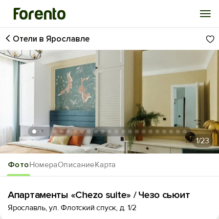
Отели в Ярославле
Войти
Избранное
История просмотра
Добавить свой объект
1
/23
Фото
Номера
Описание
Карта
Апартаменты «Chezo suite» / Чезо сьюит
Ярославль, ул. Флотский спуск, д. 1/2