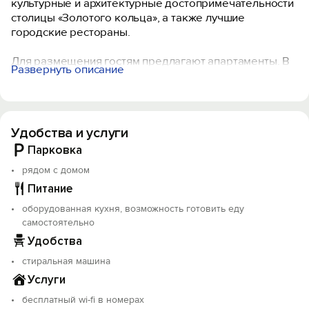
культурные и архитектурные достопримечательности
столицы «Золотого кольца», а также лучшие
городские рестораны.
Для размещения гостям предлагают апартаменты. В
Развернуть описание
каждом из них есть все необходимое для
комфортного проживания: кровать, диван,
телевизор, стиральная машина, кухня со всей
необходимой техникой и посудой.
Удобства и услуги
На территории работает бесплатный Wi-Fi. Для
Парковка
путешественников на машине организована
рядом с домом
бесплатная парковка.
Питание
оборудованная кухня, возможность готовить еду
самостоятельно
Удобства
стиральная машина
Услуги
бесплатный wi-fi в номерах