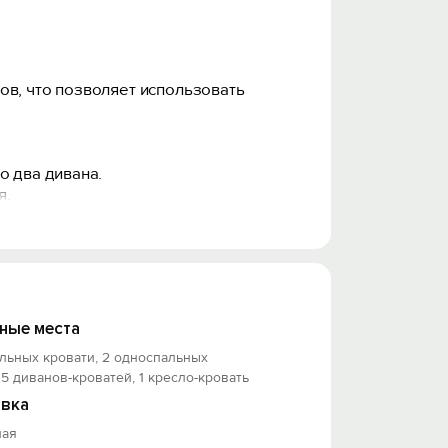
ов, что позволяет использовать
о два дивана.
я.
иятным и простым. Высокие потолки и
 разделения на два места.
активного дня.
ные места
льных кровати, 2 односпальных
ступности магазины, кафе и удобные
 5 диванов-кроватей, 1 кресло-кровать
вка
ная
ж не занося в апартаменты. Не упустите