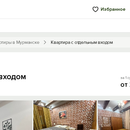
Избранное
ртиры в Мурманске
Квартира с отдельным входом
 входом
за 1 с
от