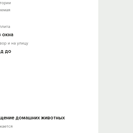
итории
яемая
плита
з окна
вор и на улицу
д до
щение домашних животных
кается