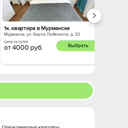
1к. квартира в Мурманске
2к. к
Мурманск, ул. Карла Либкнехта, д. 23
Мурманс
Цена за сутки
Цена за 
Выбрать
от 4000 руб.
от 2
Однокомнатные квартиры