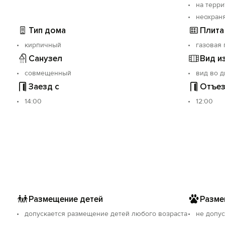
на терр
неохран
Тип дома
Плита
анизации туров, охота за северным сиянием.
кирпичный
газовая 
Санузел
Вид и
совмещенный
вид во д
Заезд с
Отъез
14:00
12:00
Размещение детей
Разме
допускается размещение детей любого возраста
не допус