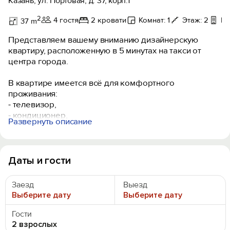
Казань, ул. Портовая, д. 37, корп.1
2
4 гостя
2 кровати
Комнат: 1
Этаж: 2
Ба
37 m
Представляем вашему вниманию дизайнерскую
квартиру, расположенную в 5 минутах на такси от
центра города.
В квартире имеется всё для комфортного
проживания:
- телевизор,
- кондиционер,
Развернуть описание
- скоростной Wi-Fi,
- фен,
- стиральная машина,
- утюг,
Даты и гости
- варочная плита,
- духовка,
Заезд
Выезд
- микроволновка,
Выберите дату
Выберите дату
- холодильник,
- посуда,
Гости
- постельное бельё и полотенца на всех гостей.
2 взрослых