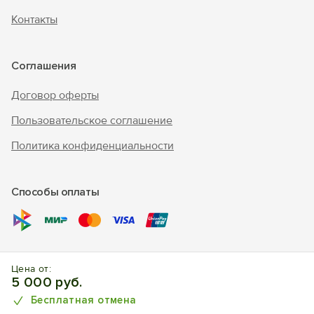
Контакты
Соглашения
Договор оферты
Пользовательское соглашение
Политика конфиденциальности
Способы оплаты
© 2017 – 2026 г. «Forento» - официальный сайт.
Все права
Цена от:
защищены, торговый знак Nº1025240.
Бронирование
5 000 руб.
отелей, квартир, домов.
Бесплатная отмена