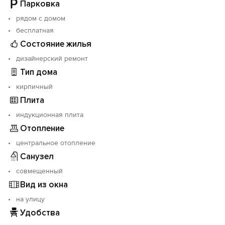
- При заезде необходимо иметь с собой паспорт
Парковка
- Для сохранности имущества при заезде взимается
рядом с домом
залог, который будет возвращен после выезда.
бесплатная
Ждём вас в гости.
Состояние жилья
дизайнерский ремонт
Тип дома
кирпичный
Плита
индукционная плита
Отопление
центральное отопление
Санузел
совмещенный
Вид из окна
на улицу
Удобства