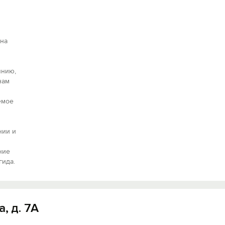
 на
янию,
нам
емое
нии и
ние
гида.
, д. 7А