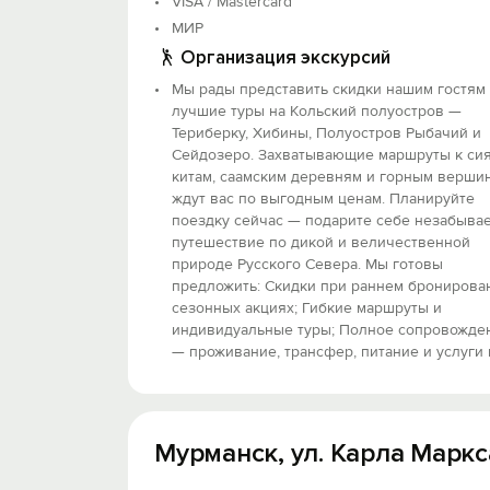
VISA / Mastercard
МИР
Организация экскурсий
Мы рады представить скидки нашим гостям
лучшие туры на Кольский полуостров —
Териберку, Хибины, Полуостров Рыбачий и
Сейдозеро. Захватывающие маршруты к си
китам, саамским деревням и горным верши
ждут вас по выгодным ценам. Планируйте
поездку сейчас — подарите себе незабыва
путешествие по дикой и величественной
природе Русского Севера. Мы готовы
предложить: Скидки при раннем бронирова
сезонных акциях; Гибкие маршруты и
индивидуальные туры; Полное сопровожде
— проживание, трансфер, питание и услуги 
Мурманск, ул. Карла Маркса