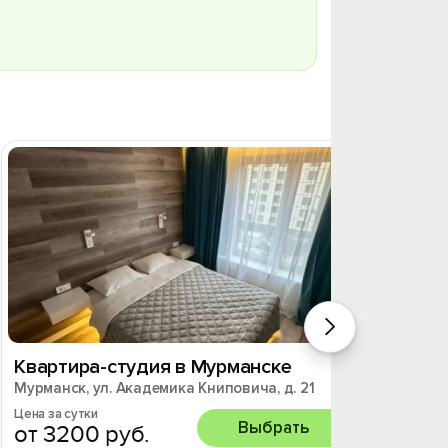
Квартира-студия в Мурманске
1к. к
Мурманск, ул. Академика Книповича, д. 21
Мурманс
Цена за сутки
Цена за 
Выбрать
от 3200 руб.
от 2