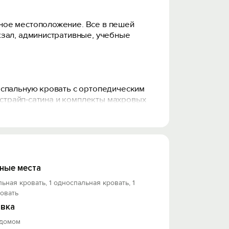
ное местоположение. Все в пешей
кзал, административные, учебные
оспальную кровать с ортопедическим
 страйп-сатина и комплекты махровых
й чайник, газовая плита,
Вас у нас всегда есть чай, сахар, соль,
 палочки), фен. Стиральная машина,
ные места
льная кровать, 1 односпальная кровать, 1
овать
заботимся о каждом госте и делаем
вка
 домом