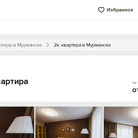
Избранное
ртиры в Мурманске
2к. квартира в Мурманске
вартира
за 
о