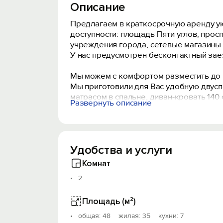
Описание
Предлагаем в краткосрочную аренду у
доступности: площадь Пяти углов, про
учреждения города, сетевые магазины 
У нас предусмотрен бесконтактный зае
Мы можем с комфортом разместить до 5 
Мы приготовили для Вас удобную двусп
матрасом в спальне, диван-кровать 140
Развернуть описание
полотенец, безлимитный wi-fi интернет и
Кухня полностью оборудована мебелью и
электрический духовой шкаф). Есть вся 
подсолнечное масло.
Удобства и услуги
В ванной комнате: гигиенические прина
утюг, гладильная доска и другие прият
Комнат
2
Для Вашего автомобиля во дворе всегд
Мы проводим тщательную дезинфекцию 
Площадь (м²)
все возможное для комфортного прожи
oбщая: 48 жилая: 35 кухни: 7
В квартире строго запрещено курение