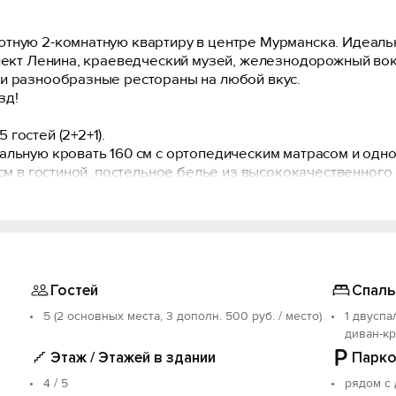
ютную 2-комнатную квартиру в центре Мурманска. Идеаль
спект Ленина, краеведческий музей, железнодорожный во
и разнообразные рестораны на любой вкус.
зд!
гостей (2+2+1).
альную кровать 160 см с ортопедическим матрасом и одн
 см в гостиной, постельное белье из высококачественного
 Smart TV.
 бытовой техникой (холодильник, СВЧ-печь, электрически
необходимая посуда для приготовления и приема пищи. Для 
длежности (шампунь, гель для душа, мыло, ватные диски и
ные мелочи.
Гостей
Спаль
5 (2 основных места, 3 дополн. 500 руб. / место)
1 двуспа
а найдется место. Проблем с парковкой нет.
диван-кр
после каждого гостя и перед заездом новых гостей! Мы 
Этаж / Этажей в здании
Парко
вания.
4 / 5
рядом с
! Штраф 5000 рублей.