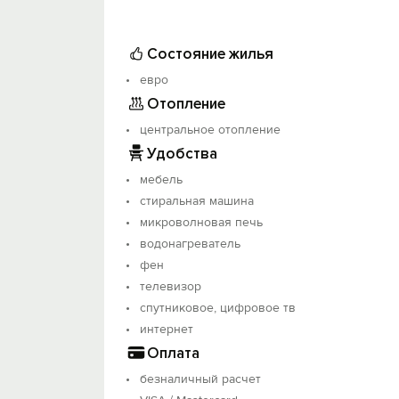
В квартире строго запрещено проведе
что Вам бывает не просто найти жилье.
Состояние жилья
согласовании. Животное животному розн
оплата.
евро
Командированным специалистам предос
Отопление
государственными организациями (Догов
центральное отопление
Удобства
мебель
стиральная машина
микроволновая печь
водонагреватель
фен
телевизор
спутниковое, цифровое тв
интернет
Оплата
безналичный расчет