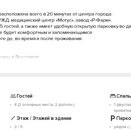
асположена всего в 20 минутах от центра города.
РЖД, медицинский центр «Мотус», завод «Р-Фарм».
5 гостей, а также имеет удобную открытую парковку во д
ие будет комфортным и запоминающимся.
е до, во время и после проживания.
енды в Ярославле;
, удобно, безопасно и очень ценится нашими гостями);
ния и всего проживания по любым вопросам;
договор, чек) для командированных.
Гостей
Спаль
4 (2 основных места, 2 дополн.)
1 двуспа
лита, микроволновая печь, электрочайник, газовая колонк
кроватка
льная доска
Этаж / Этажей в здании
Парко
остей на 4 персоны
Fi
3 / 5
рядом с
чай, соль и сахар.