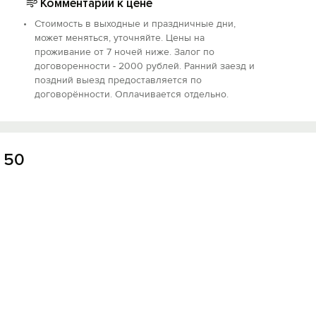
Комментарий к цене
Стоимость в выходные и праздничные дни,
раздников и громкого шума, особенно после 22:00.
может меняться, уточняйте. Цены на
 возвращения оплаты.
проживание от 7 ночей ниже. Залог по
договоренности - 2000 рублей. Ранний заезд и
м коридоре. При обнаружении запаха дыма - штраф.
поздний выезд предоставляется по
ередвигать мебель и выбрасывать мусор из окон, ходить 
договорённости. Оплачивается отдельно.
тельных услуг:
еж;
. 50
еров;
но.