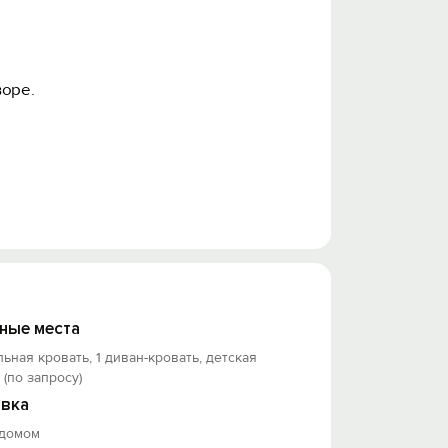
воре.
ные места
льная кровать, 1 диван-кровать, детская
а)
 (по запросу)
вка
 домом