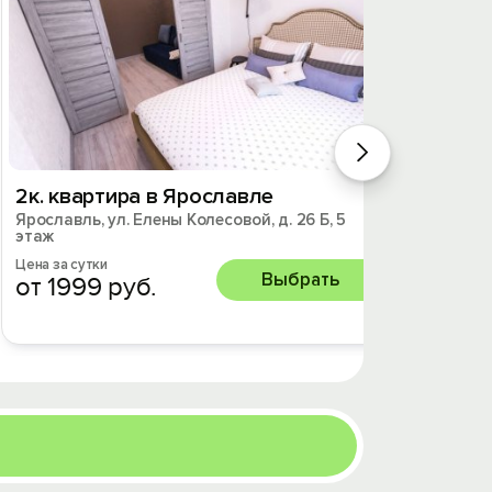
2к. квартира в Ярославле
2к. к
Ярославль, ул. Елены Колесовой, д. 26 Б, 5
Ярослав
этаж
Цена за 
от 2
Цена за сутки
Выбрать
от 1999 руб.