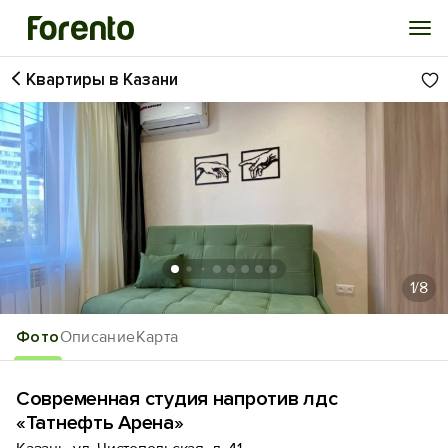
Квартиры в Казани
Войти
Избранное
История просмотра
Добавить свой объект
1
/8
Фото
Описание
Карта
Современная студия напротив лдс
«Татнефть Арена»