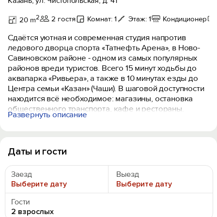
Казань, ул. Чистопольская, д. 41
2
2 гостя
Комнат: 1
Этаж: 1
Кондиционер
20 m
Сдаётся уютная и современная студия напротив
ледового дворца спорта «Татнефть Арена», в Ново-
Савиновском районе - одном из самых популярных
районов вреди туристов. Всего 15 минут ходьбы до
аквапарка «Ривьера», а также в 10 минутах езды до
Центра семьи «Казан» (Чаши). В шаговой доступности
находится всё необходимое: магазины, остановка
общественного транспорта, кафе и рестораны.
Развернуть описание
Квартира сдается впервые после ремонта, в
квартире новая техника и мебель.
В квартире есть всё для комфортного пребывания
Даты и гости
пары.
Заезд
Выезд
К Вашим услугам:
Выберите дату
Выберите дату
- раскладной диван;
- wi-fi;
Гости
- кондиционер;
2 взрослых