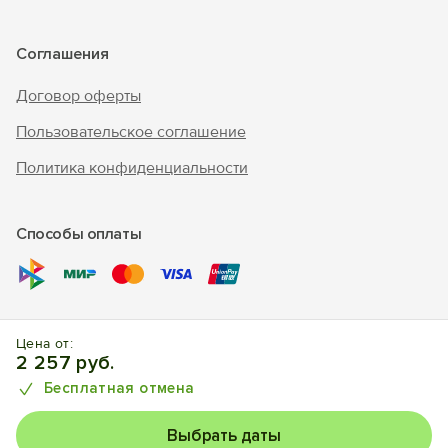
Соглашения
Договор оферты
Пользовательское соглашение
Политика конфиденциальности
Способы оплаты
© 2017 – 2026 г. «Forento» - официальный сайт.
Все права
Цена от:
защищены, торговый знак Nº1025240.
Бронирование
2 257 руб.
отелей, квартир, домов.
Бесплатная отмена
Выбрать даты