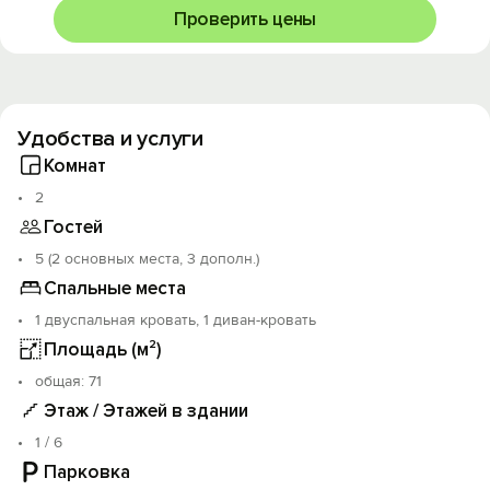
Стоимость может меняться в зависимости от срока
Проверить цены
проживания, в праздничные и выходные дни.
При заселении при себе иметь паспорт для
заключения договора и залог.
Удобства и услуги
Комнат
2
Гостей
5 (2 основных места, 3 дополн.)
Спальные места
1 двуспальная кровать, 1 диван-кровать
Площадь (м²)
oбщая: 71
Этаж / Этажей в здании
1 / 6
Парковка