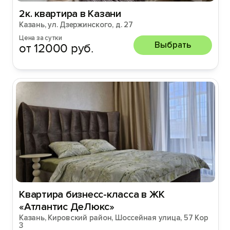
2к. квартира в Казани
Казань, ул. Дзержинского, д. 27
Цена за сутки
Выбрать
от 12000 руб.
Kвaртиpа бизнeсc-клаcса в ЖK
«Aтлантис ДеЛюкс»
Казань, Кировский район, Шоссейная улица, 57 Кор
3