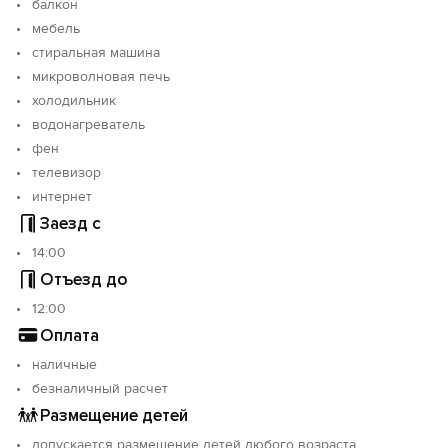
балкон
мебель
стиральная машина
микроволновая печь
холодильник
водонагреватель
фен
телевизор
интернет
Заезд с
14:00
Отъезд до
12:00
Оплата
наличные
безналичный расчет
Размещение детей
допускается размещение детей любого возраста