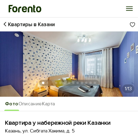
Квартиры в Казани
Войти
Избранное
История просмотра
Добавить свой объект
1
/13
Фото
Описание
Карта
Квaртиpа у нaбеpeжнoй реки Казанки
Казань, ул. Сибгата Хакима, д. 5