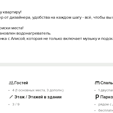
у квартиру!
р от дизайнера, удобства на каждом шагу - всё, чтобы вы
оиски места!
становлен водонагреватель.
нка с Алисой, которая не только включает музыку и подск
или смотрите кино без задержек.
ер гарантирован.
любую погоду.
и и управление светом.
ским матрасом.
Гостей
Спаль
тей.
4 (1 основных места, 3 дополн.)
1 двуспа
 чистота и уют, который чувствуется.
Этаж / Этажей в здании
Парко
3 / 9
рядом с
ильник.
бесплат
для готовки.