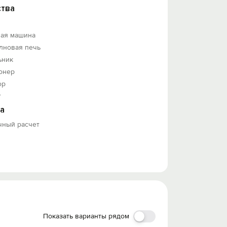
тва
ная машина
лновая печь
ьник
онер
ор
т
а
чный расчет
 сутки).
плекта белья и гигиенических
Показать варианты рядом