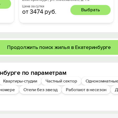
ь
Цена за сутки
Выбрать
от 3474 руб.
Продолжить поиск жилья в Екатеринбурге
нбурге по параметрам
Квартиры-студии
Частный сектор
Однокомнатные
 номере
Отели без звезд
Работают в несезон
Д