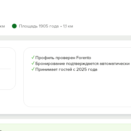
торжения договора без возврата оплаты и залога.
тает ежедневно с 10:00 до 22:00 (Екб GMT+5).
санию и фотографиям. Чистота, продуманный интерьер, ак
 км
Площадь 1905 года
1,1 км
чной офертой.
аше согласие с условиями и заключение договора найма.
адрес квартиры.
✓
Профиль проверен Forento
✓
Бронирование подтверждается автоматически
✓
Принимает гостей с 2025 года