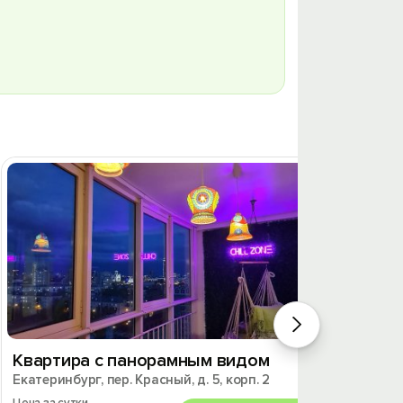
Квартира c панорамным видом
Апарт
Екатеринбург, пер. Красный, д. 5, корп. 2
истор
Екатери