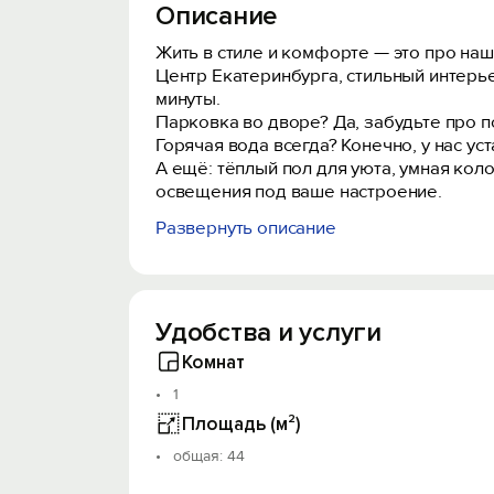
Описание
Жить в стиле и комфорте — это про наш
Центр Екатеринбурга, стильный интерье
минуты.
Парковка во дворе? Да, забудьте про п
Горячая вода всегда? Конечно, у нас у
А ещё: тёплый пол для уюта, умная коло
освещения под ваше настроение.
Развернуть описание
Интернет до 200 Мбит/сек - работаете 
Телевизор 55» с Smart TV - уютный веч
Тёплый пол, кондиционер - комфорт в 
Алиса всегда рядом - музыка, подсказк
Удобства и услуги
Парковка на закрытой территории.
Большая кровать 160×200 с ортопедиче
Комнат
Диван 130×200 для дополнительных гос
1
Свежайшее постельное бельё, идеальная
Площадь (м²)
Кухня как дома:
oбщая: 44
- Варочная поверхность, духовка, холод
- Микроволновка, чайник, посуда и всё 