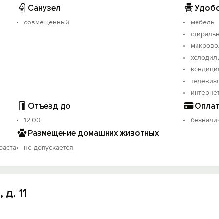
Санузел
Удобс
совмещенный
мебель
стираль
микрово
я.
холодил
кондици
телевиз
интерне
Отъезд до
Оплат
соцкий.
12:00
безнали
.
Размещение домашних животных
раста
не допускается
 д. 11
 доплатой 200 рублей за каждого дополнительного гостя в
одимым для одного гостя. Стоимость дополнительного ком