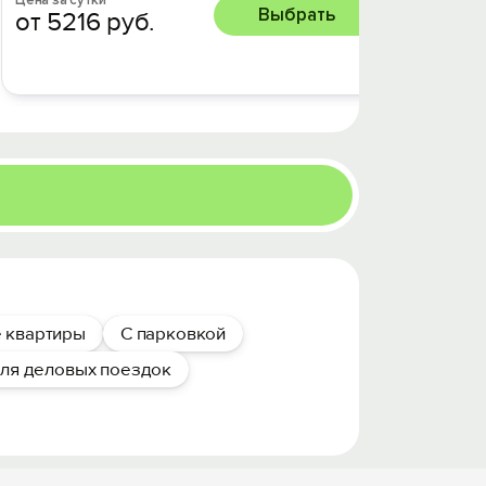
Цена за сутки
Выбрать
от 5216 руб.
Цена за 
от 38
 квартиры
С парковкой
ля деловых поездок