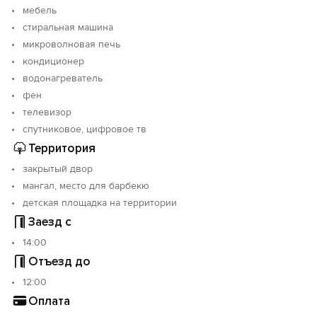
мебель
стиральная машина
микроволновая печь
кондиционер
водонагреватель
фен
телевизор
спутниковое, цифровое тв
Территория
закрытый двор
мангал, место для барбекю
детская площадка на территории
Заезд с
14:00
Отъезд до
12:00
Оплата