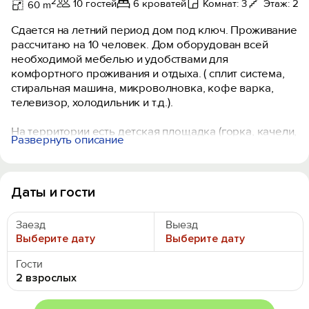
2
10 гостей
6 кроватей
Комнат: 3
Этаж: 2
60 m
Сдается на летний период дом под ключ. Проживание
рассчитано на 10 человек. Дом оборудован всей
необходимой мебелью и удобствами для
комфортного проживания и отдыха. ( сплит система,
стиральная машина, микроволновка, кофе варка,
телевизор, холодильник и т.д.).
На территории есть детская площадка (горка, качели,
Развернуть описание
песочница, прямо во дворе), рядом автостоянка
бесплатная.
Кафе 2-х минутах от дома , также в шаговой
Даты и гости
доступности (5 минут ходьбы) столовая, продуктовый
магазин. До моря 5 минут, выход на песчаный пляж.
Заезд
Выезд
Выберите дату
Выберите дату
Отличное место отдыха для дружной компании с
детьми.
Гости
2 взрослых