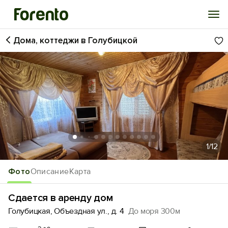
Дома, коттеджи в Голубицкой
Войти
Избранное
История просмотра
Добавить свой объект
1
/12
Фото
Описание
Карта
Сдается в аренду дом
Голубицкая, Объездная ул., д. 4
До моря 300м