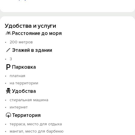
На территории есть места для отдыха, мангал,
детская площадка, батут, автомобильная стоянка.
На всей территории гостевого дома доступен
беспроводной интернет.
Удобства и услуги
По согласованию возможно проживание с питомцами.
Мы находимся на очень тихой улице, где не
Расстояние до моря
практически ездят машины, так как улица«тупиковая»,
200 метров
нет шумов от дискотек.
Этажей в здании
3
Парковка
платная
на территории
Удобства
стиральная машина
интернет
Территория
терраса, место для отдыха
мангал, место для барбекю