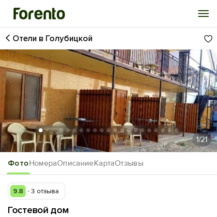
Отели в Голубицкой
Войти
Избранное
История просмотра
Добавить свой объект
1
/21
Фото
Номера
Описание
Карта
Отзывы
9.8
3 отзыва
Гостевой дом