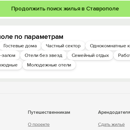
Продолжить поиск жилья в Ставрополе
поле по параметрам
Гостевые дома
Частный сектор
Однокомнатные к
-залом
Отели без звезд
Семейный отдых
Рабо
ыходные
Молодежные отели
Путешественникам
Арендодател
О проекте
Сдать жильё