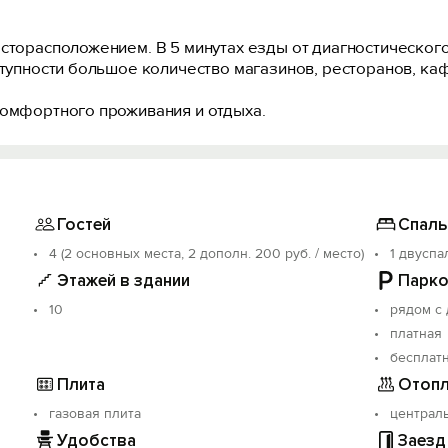
есторасположением. В 5 минутах езды от диагностическог
ступности большое количество магазинов, ресторанов, каф
комфортного проживания и отдыха.
Гостей
Спаль
4 (2 основных места, 2 дополн. 200 руб. / место)
1 двуспа
Этажей в здании
Парко
10
рядом с
платная
бесплат
Плита
Отопл
газовая плита
централ
Удобства
Заезд