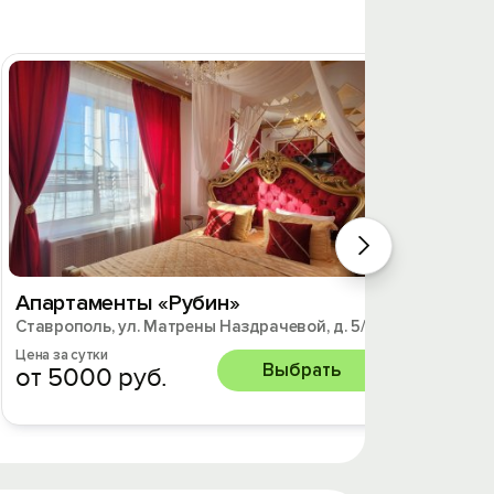
Апартаменты «Рубин»
1к. к
Ставрополь, ул. Матрены Наздрачевой, д. 5/3
Ставроп
Цена за сутки
Цена за 
Выбрать
от 5000 руб.
от 2