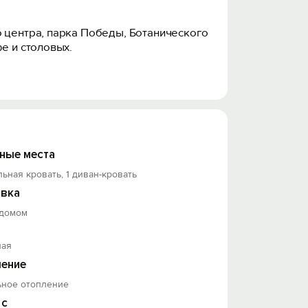
о центра, парка Победы, Ботанического
е и столовых.
ные места
льная кровать, 1 диван-кровать
вка
 домом
ная
ение
ьное отопление
 с