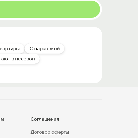
вартиры
С парковкой
тают в несезон
ям
Соглашения
Договор оферты