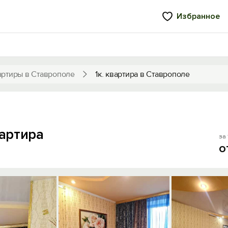
Избранное
артиры в Ставрополе
1к. квартира в Ставрополе
вартира
за 
о