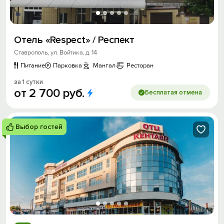
Отель «Respect» / Респект
Ставрополь, ул. Войтика, д. 14
Питание
Парковка
Мангал
Ресторан
за 1 сутки
от
2
700
руб.
Бесплатая отмена
Выбор гостей