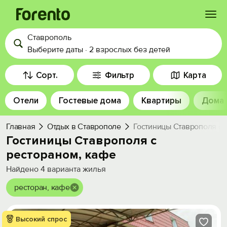
Ставрополь
Войти
Выберите даты
·
2 взрослых
без детей
Избранное
Сорт.
Фильтр
Карта
Отели
Гостевые дома
Квартиры
Дома
История просмотра
Главная
Отдых в Ставрополе
Гостиницы Ставрополя с 
Добавить свой объект
Гостиницы Ставрополя с
рестораном, кафе
Найдено
4
варианта жилья
ресторан, кафе
Высокий спрос