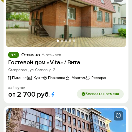
Отлично
9.9
5 отзывов
Гостевой дом «Vita» / Вита
Ставрополь, ул. Салова, д. 2
Питание
Кухня
Парковка
Мангал
Ресторан
за 1 сутки
от
2
700
руб.
Бесплатая отмена