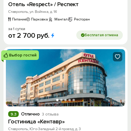
Отель «Respect» / Респект
Ставрополь, ул. Войтика, д. 14
Питание
Парковка
Мангал
Ресторан
за 1 сутки
от
2
700
руб.
Бесплатая отмена
Выбор гостей
Отлично
9.3
3 отзыва
Гостиница «Кентавр»
Ставрополь, Юго-Западный 2-й проезд, д. 3