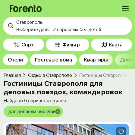
Ставрополь
Войти
Выберите даты
·
2 взрослых
без детей
Избранное
Сорт.
Фильтр
Карта
Отели
Гостевые дома
Квартиры
Дома
История просмотра
Главная
Отдых в Ставрополе
Гостиницы Ставрополя дл
Добавить свой объект
Гостиницы Ставрополя для
деловых поездок, командировок
Найдено
6
вариантов жилья
для деловых поездок