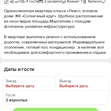
2
4 гостя
2 кровати
Комнат: 1
Балкон
Те
40 m
Однокомнатная квартира класса «Люкс», в новом
доме ЖК «Солнечный круг». Удобное расположение
из окон видна площадь Маргелова с поющим
фонтаном, развитая инфраструктура.
В квартире выполнен ремонт с использованием
дорогих, современных материалов. Индивидуальное
отопление, теплый пол, кондиционер. .в наличие всё
необходимое для комфортного проживания и отдыха.
Даты и гости
Заезд
Выезд
Выберите дату
Выберите дату
Гости
2 взрослых