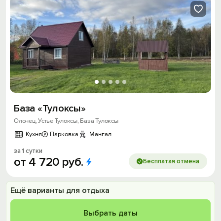
База «Тулоксы»
Олонец, Устье Тулоксы, База Тулоксы
Кухня
Парковка
Мангал
за 1 сутки
от
4
720
руб.
Бесплатая отмена
Ещё варианты для отдыха
Выбрать даты