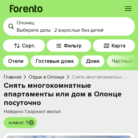
Олонец
Войти
Выберите даты
·
2 взрослых
без детей
Избранное
Сорт.
Фильтр
Карта
Отели
Гостевые дома
Дома
Частный с
История просмотра
Главная
Отдых в Олонце
Снять многокомнатные апарта
Добавить свой объект
Снять многокомнатные
апартаменты или дом в Олонце
посуточно
Найдено
1
вариант жилья
комнат: 5