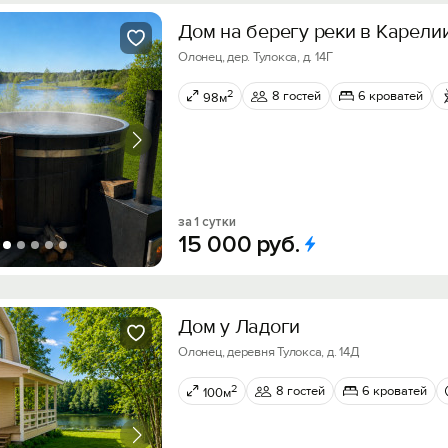
Дом на берегу реки в Карели
Олонец, дер. Тулокса, д. 14Г
2
8 гостей
6 кроватей
98м
за 1 сутки
15
000
руб.
Дом у Ладоги
Олонец, деревня Тулокса, д. 14Д
2
8 гостей
6 кроватей
100м