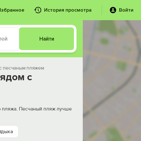
Избранное
История просмотра
Войти
тей
Найти
 c песчаным пляжем
рядом c
о пляжа. Песчаный пляж лучше
тдыха