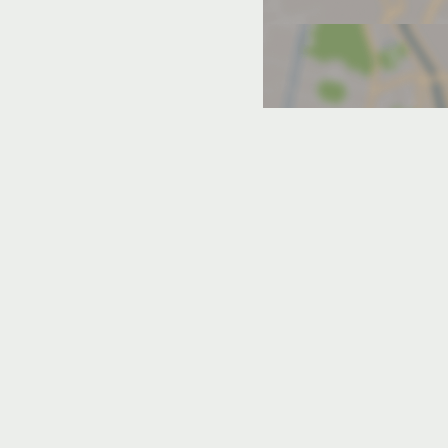
х
бственный пляж
Песчаный пляж