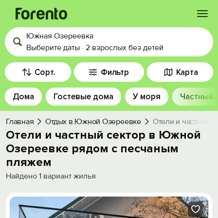
Южная Озереевка
Войти
Выберите даты
·
2 взрослых
без детей
Избранное
Сорт.
Фильтр
Карта
Дома
Гостевые дома
У моря
Частный 
История просмотра
Главная
Отдых в Южной Озереевке
Отели и частный 
Добавить свой объект
Отели и частный сектор в Южной
Озереевке рядом c песчаным
пляжем
Найдено
1
вариант жилья