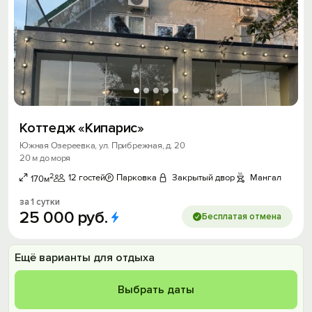
Коттедж «Кипарис»
Южная Озереевка, ул. Прибрежная, д. 20
20 м до моря
2
12 гостей
Парковка
Закрытый двор
Мангал
170м
за 1 сутки
25
000
руб.
Бесплатая отмена
Ещё варианты для отдыха
Выбрать даты