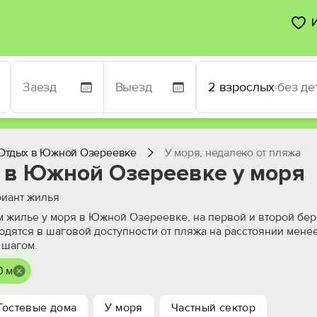
2 взрослых
·
без де
Отдых в Южной Озереевке
У моря, недалеко от пляжа
 в Южной Озереевке у моря
иант жилья
 жилье у моря в Южной Озереевке, на первой и второй бер
одятся в шаговой доступности от пляжа на расстоянии менее
 шагом.
0 м
Гостевые дома
У моря
Частный сектор