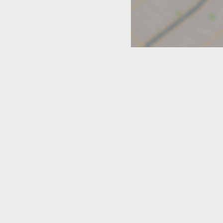
дых в Новороссийске у моря
лубой Бухте у моря
Крымске у моря