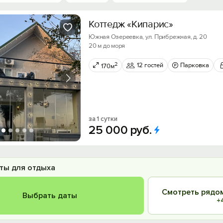
Коттедж «Кипарис»
Южная Озереевка, ул. Прибрежная, д. 20
20 м до моря
2
12 гостей
Парковка
170м
за 1 сутки
25
000
руб.
ты для отдыха
Смотреть рядом
Выбрать даты
+