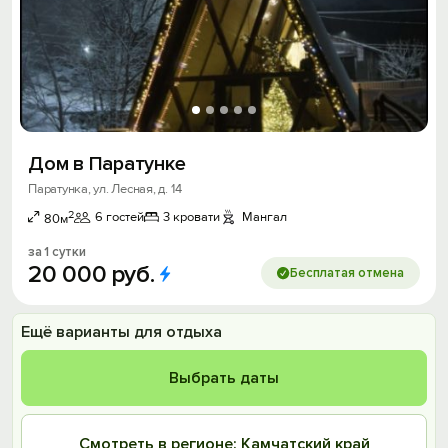
Дом в Паратунке
Паратунка, ул. Лесная, д. 14
2
6 гостей
3 кровати
Мангал
80м
за 1 сутки
20
000
руб.
Бесплатая отмена
Ещё варианты для отдыха
Выбрать даты
Смотреть в регионе: Камчатский край