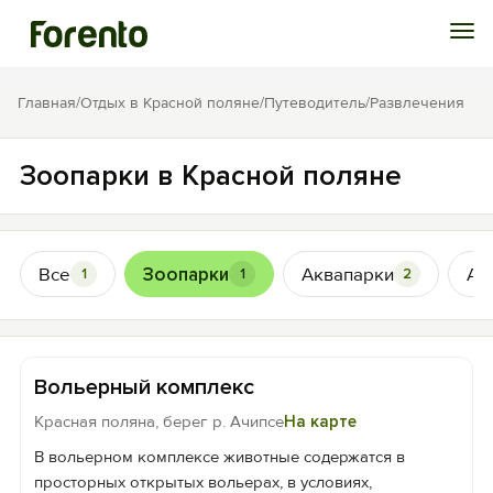
Войти
Главная
/
Отдых в Красной поляне
/
Путеводитель
/
Развлечения
Избранное
Зоопарки в Красной поляне
История просмотра
Все
Зоопарки
Аквапарки
Ат
1
1
2
Добавить свой объект
Вольерный комплекс
Красная поляна, берег р. Ачипсе
На карте
В вольерном комплексе животные содержатся в
просторных открытых вольерах, в условиях,