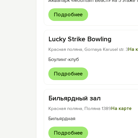
Аквапарк «Mountain Beach» на 5 этаже 
Подробнее
Lucky Strike Bowling
Красная поляна, Gornaya Karusel str. 3
На 
Боулинг-клуб
Подробнее
Бильярдный зал
Красная поляна, Поляна 1389
На карте
Бильярдная
Подробнее