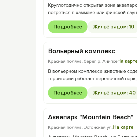
Круглогодично открытая зона аквапарк
погреться в хаммаме или финской саун
Подробнее
Жильё рядом: 10
Вольерный комплекс
Красная поляна, берег р. Ачипсе
На карт
В вольерном комплексе животные соде
территории работает веревочный парк,
Подробнее
Жильё рядом: 40
Аквапарк "Mountain Beach"
Красная поляна, Эстонская ул.,
На карте