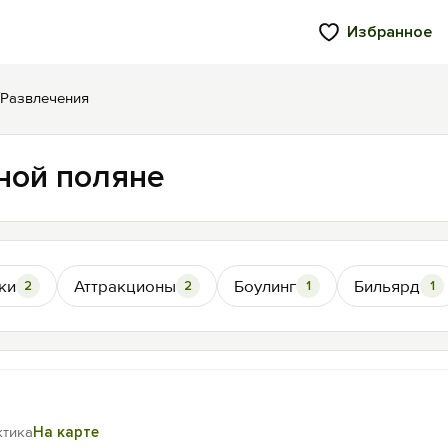
Избранное
Развлечения
ной поляне
ки
Аттракционы
Боулинг
Бильярд
2
2
1
1
ктика
На карте