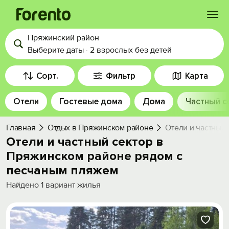
Пряжинский район
Войти
Выберите даты
·
2 взрослых
без детей
Избранное
Сорт.
Фильтр
Карта
Отели
Гостевые дома
Дома
Частный с
История просмотра
Главная
Отдых в Пряжинском районе
Отели и частный
Добавить свой объект
Отели и частный сектор в
Пряжинском районе рядом c
песчаным пляжем
Найдено
1
вариант жилья