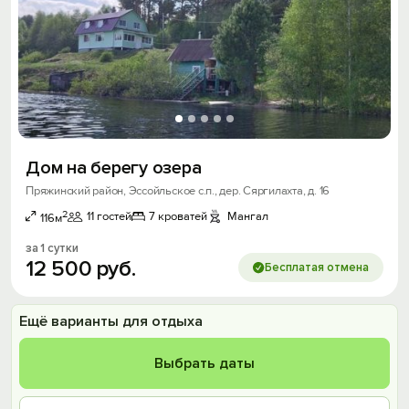
Дом на берегу озера
Пряжинский район, Эссойльское с.п., дер. Сяргилахта, д. 16
2
11 гостей
7 кроватей
Мангал
116м
за 1 сутки
12
500
руб.
Бесплатая отмена
Ещё варианты для отдыха
Выбрать даты