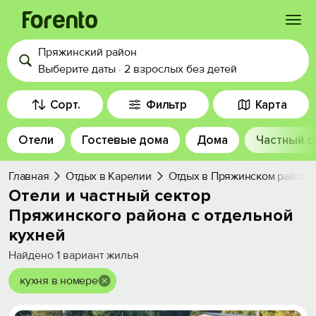
Пряжинский район
Войти
Выберите даты
·
2 взрослых
без детей
Избранное
Сорт.
Фильтр
Карта
Отели
Гостевые дома
Дома
Частный с
История просмотра
Главная
Отдых в Карелии
Отдых в Пряжинском районе
Добавить свой объект
Отели и частный сектор
Пряжинского района с отдельной
кухней
Найдено
1
вариант жилья
кухня в номере