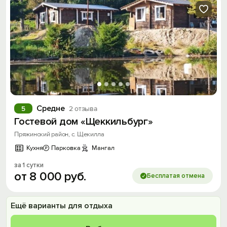
Средне
5
2 отзыва
Гостевой дом «Щеккильбург»
Пряжинский район, с. Щекилла
Кухня
Парковка
Мангал
за 1 сутки
от
8
000
руб.
Бесплатая отмена
Ещё варианты для отдыха