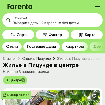
Пицунда
Войти
Выберите даты
·
2 взрослых
без детей
Избранное
Сорт.
Фильтр
Карта
Отели
Гостевые дома
Квартиры
Дома
История просмотра
Главная
Отдых в Пицунде
Жилье в Пицунде в центре
Добавить свой объект
Жилье в Пицунде в центре
Найдено
3
варианта жилья
в центре
Выбор гостей