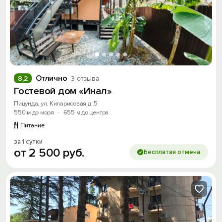
Отлично
8.2
3 отзыва
Гостевой дом «Инал»
Пицунда, ул. Кипарисовая д. 5
550 м до моря
·
655 м до центра
Питание
за 1 сутки
от
2
500
руб.
Бесплатая отмена