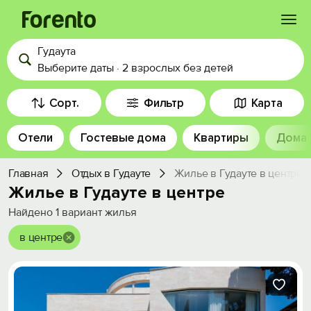
Гудаута
Войти
Выберите даты
·
2 взрослых
без детей
Избранное
Сорт.
Фильтр
Карта
Отели
Гостевые дома
Квартиры
Дома
История просмотра
Главная
Отдых в Гудауте
Жилье в Гудауте в центре
Добавить свой объект
Жилье в Гудауте в центре
Найдено
1
вариант жилья
в центре