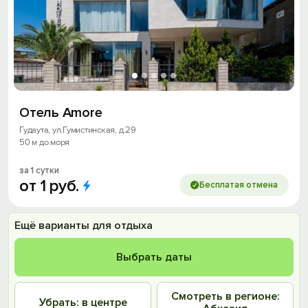
Отель Amore
Гудаута, ул.Гумистинская, д.29
50 м до моря
за 1 сутки
от
1
руб.
Бесплатая отмена
Ещё варианты для отдыха
Выбрать даты
Смотреть в регионе:
Убрать: в центре