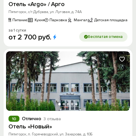
Отель «Argo» / Арго
Пятигорск, с/т Дубрава, ул. Луговая, д. 74А
Питание
Кухня
Парковка
Мангал
Детская площадка
за 1 сутки
от
2
700
руб.
Бесплатая отмена
Отлично
10
3 отзыва
Отель «Новый»
Пятигорск, п. Горячеводский, ул. Захарова, д. 10Б