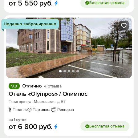
от
5
550
руб.
Бесплатая отмена
Недавно забронировано
Отлично
9.9
4 отзыва
Отель «Olympos» / Олимпос
Пятигорск, ул. Московская, д. 67
Питание
Парковка
Ресторан
за 1 сутки
от
6
800
руб.
Бесплатая отмена