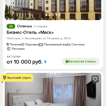
Отлично
10
3 отзыва
Бизнес-Отель «Маск»
Пятигорск, п. Иноземцево, ул. Гагарина, д. 213 А
Питание
Парковка
Панорамный вид
Спа-зона
Ресторан
за 1 сутки
от
10
000
руб.
Бесплатая отмена
Высокий спрос