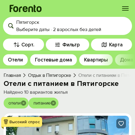
Пятигорск
Войти
Выберите даты
·
2 взрослых
без детей
Избранное
Сорт.
Фильтр
Карта
Отели
Гостевые дома
Квартиры
Дома
История просмотра
Главная
Отдых в Пятигорске
Отели с питанием в Пятиг
Добавить свой объект
Отели с питанием в Пятигорске
Найдено
10
вариантов жилья
отели
питание
Высокий спрос