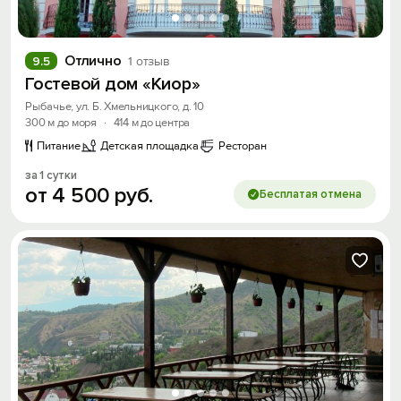
Отлично
9.5
1 отзыв
Гостевой дом «Киор»
Рыбачье, ул. Б. Хмельницкого, д. 10
300 м до моря
·
414 м до центра
Питание
Детская площадка
Ресторан
за 1 сутки
от
4
500
руб.
Бесплатая отмена