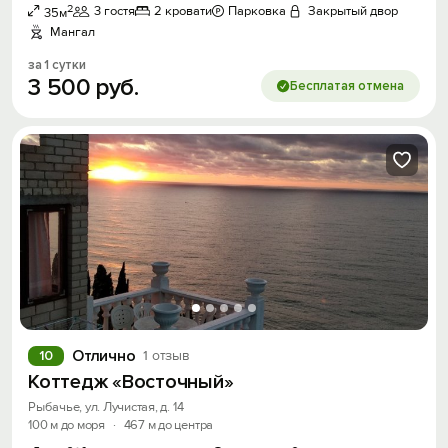
2
3 гостя
2 кровати
Парковка
Закрытый двор
35м
Мангал
за 1 сутки
3
500
руб.
Бесплатая отмена
Отлично
10
1 отзыв
Коттедж «Восточный»
Рыбачье, ул. Лучистая, д. 14
100 м до моря
·
467 м до центра