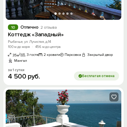
Отлично
10
2 отзыва
Коттедж «Западный»
Рыбачье, ул. Лучистая, д.14
100 м до моря
·
456 м до центра
2
3 гостя
2 кровати
Парковка
Закрытый двор
35м
Мангал
за 1 сутки
4
500
руб.
Бесплатая отмена