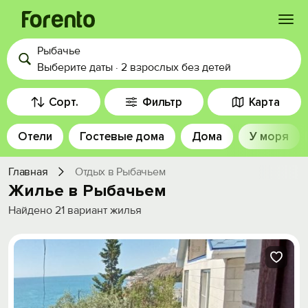
Рыбачье
Войти
Выберите даты
·
2 взрослых
без детей
Избранное
Сорт.
Фильтр
Карта
Отели
Гостевые дома
Дома
У моря
История просмотра
Главная
Отдых в Рыбачьем
Добавить свой объект
Жилье в Рыбачьем
Найдено
21
вариант жилья