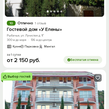
Отлично
10
1 отзыв
Гостевой дом «У Елены»
Рыбачье, ул. Лучистая д. 1Г
300 м до моря
·
136 м до центра
Кухня
Парковка
Мангал
за 1 сутки
от
2
150
руб.
Бесплатая отмена
Выбор гостей