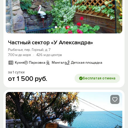
Частный сектор «У Александра»
Рыбачье, пер. Горный, д. 7
700 м до моря
·
426 м до центра
Кухня
Парковка
Мангал
Детская площадка
за 1 сутки
от
1
500
руб.
Бесплатая отмена