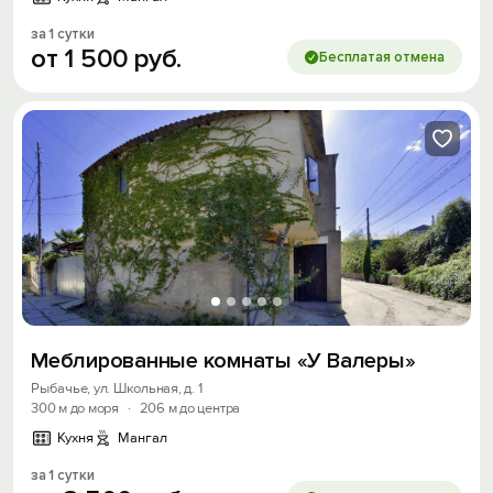
за 1 сутки
от
1
500
руб.
Бесплатая отмена
Меблированные комнаты «У Валеры»
Рыбачье, ул. Школьная, д. 1
300 м до моря
·
206 м до центра
Кухня
Мангал
за 1 сутки