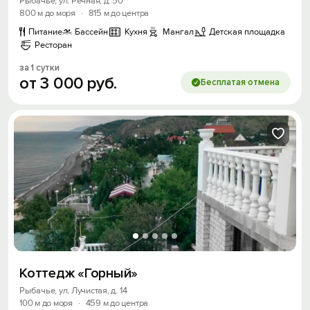
Рыбачье, ул. Речная, д. 50
800 м до моря
·
815 м до центра
Питание
Бассейн
Кухня
Мангал
Детская площадка
Ресторан
за 1 сутки
от
3
000
руб.
Бесплатая отмена
Коттедж «Горный»
Рыбачье, ул. Лучистая, д. 14
100 м до моря
·
459 м до центра