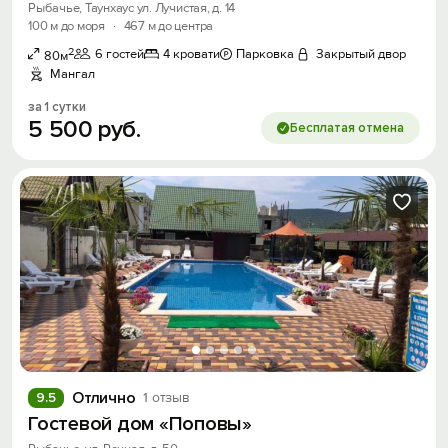
Рыбачье, Таунхаус ул. Лучистая, д. 14
100 м до моря
·
467 м до центра
2
6 гостей
4 кровати
Парковка
Закрытый двор
80м
Мангал
за 1 сутки
5
500
руб.
Бесплатая отмена
Отлично
9.5
1 отзыв
Гостевой дом «Поповы»