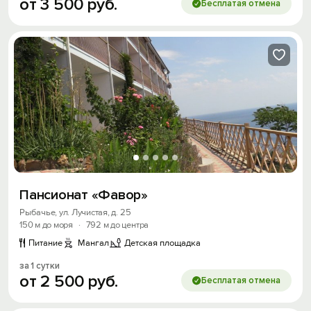
от
3
500
руб.
Бесплатая отмена
Пансионат «Фавор»
Рыбачье, ул. Лучистая, д. 25
150 м до моря
·
792 м до центра
Питание
Мангал
Детская площадка
за 1 сутки
от
2
500
руб.
Бесплатая отмена