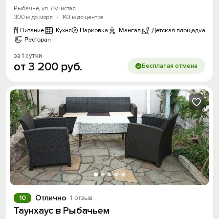
Рыбачье, ул. Лучистая
300 м до моря
·
143 м до центра
Питание
Кухня
Парковка
Мангал
Детская площадка
Ресторан
за 1 сутки
от
3
200
руб.
Бесплатая отмена
Отлично
10
1 отзыв
Таунхаус в Рыбачьем