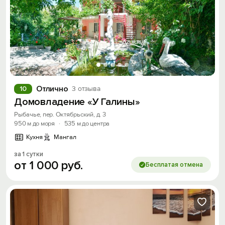
Отлично
10
3 отзыва
Домовладение «У Галины»
Рыбачье, пер. Октябрьский, д. 3
950 м до моря
·
535 м до центра
Кухня
Мангал
за 1 сутки
от
1
000
руб.
Бесплатая отмена