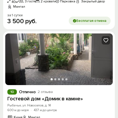
2
3 гостя
2 кровати
Парковка
Закрытый двор
40м
Мангал
за 1 сутки
3
500
руб.
Бесплатая отмена
Отлично
10
2 отзыва
Гостевой дом «Домик в камне»
Рыбачье, ул. Новоселов, д. 14
600 м до моря
·
437 м до центра
Кухня
Мангал