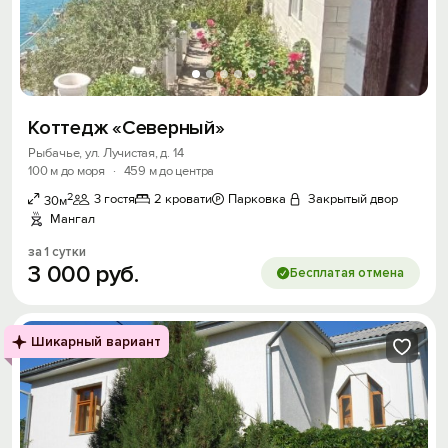
Коттедж «Северный»
Рыбачье, ул. Лучистая, д. 14
100 м до моря
·
459 м до центра
2
3 гостя
2 кровати
Парковка
Закрытый двор
30м
Мангал
за 1 сутки
3
000
руб.
Бесплатая отмена
Шикарный вариант