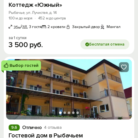
Коттедж «Южный»
Рыбачье, ул. Лучистая, д. 14
100 м до моря
·
452 м до центра
2
3 гостя
2 кровати
Закрытый двор
Мангал
35м
за 1 сутки
3
500
руб.
Бесплатая отмена
Выбор гостей
Отлично
9.6
4 отзыва
Гостевой дом в Рыбачьем