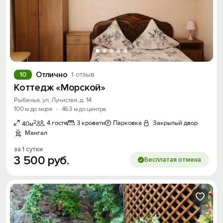
Отлично
10
1 отзыв
Коттедж «Морской»
Рыбачье, ул. Лучистая, д. 14
100 м до моря
·
463 м до центра
2
4 гостя
3 кровати
Парковка
Закрытый двор
40м
Мангал
за 1 сутки
3
500
руб.
Бесплатая отмена