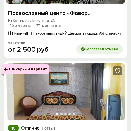
Православный центр «Фавор»
Рыбачье, ул. Лучистая, д. 25
150 м до моря
·
771 м до центра
Питание
Панорамный вид
Детская площадка
Спа-зона
за 1 сутки
от
2
500
руб.
Бесплатая отмена
Шикарный вариант
Отлично
10
1 отзыв