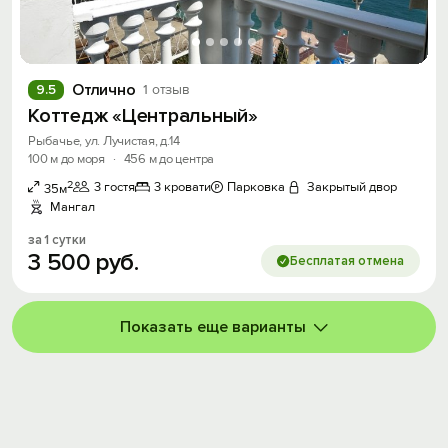
Отлично
9.5
1 отзыв
Коттедж «Центральный»
Рыбачье, ул. Лучистая, д.14
100 м до моря
·
456 м до центра
2
3 гостя
3 кровати
Парковка
Закрытый двор
35м
Мангал
за 1 сутки
3
500
руб.
Бесплатая отмена
Показать еще варианты