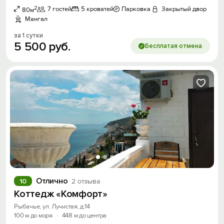
2
7 гостей
5 кроватей
Парковка
Закрытый двор
80м
Мангал
за 1 сутки
5
500
руб.
Бесплатая отмена
Отлично
10
2 отзыва
Коттедж «Комфорт»
Рыбачье, ул. Лучистая, д.14
100 м до моря
·
448 м до центра