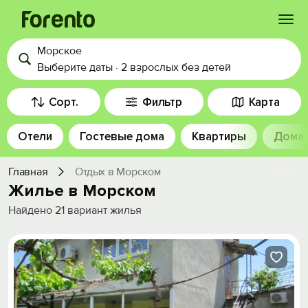
Морское
Войти
Выберите даты
·
2 взрослых
без детей
Избранное
Сорт.
Фильтр
Карта
Отели
Гостевые дома
Квартиры
Дома
История просмотра
Главная
Отдых в Морском
Добавить свой объект
Жилье в Морском
Найдено
21
вариант жилья