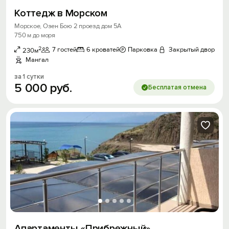
Коттедж в Морском
Морское, Озен Бою 2 проезд дом 5А
750 м до моря
2
7 гостей
6 кроватей
Парковка
Закрытый двор
230м
Мангал
за 1 сутки
5
000
руб.
Бесплатая отмена
Апартаменты «Прибрежный»