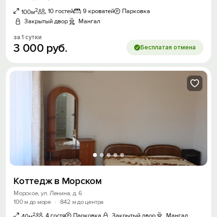
2
10 гостей
9 кроватей
Парковка
100м
Закрытый двор
Мангал
за 1 сутки
3
000
руб.
Бесплатая отмена
Коттедж в Морском
Морское, ул. Ленина, д. 6
100 м до моря
·
842 м до центра
2
4 гостя
Парковка
Закрытый двор
Мангал
40м