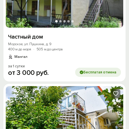
Частный дом
Морское, ул. Пушкина, д. 9
400 м до моря
·
505 м до центра
Мангал
за 1 сутки
от
3
000
руб.
Бесплатая отмена