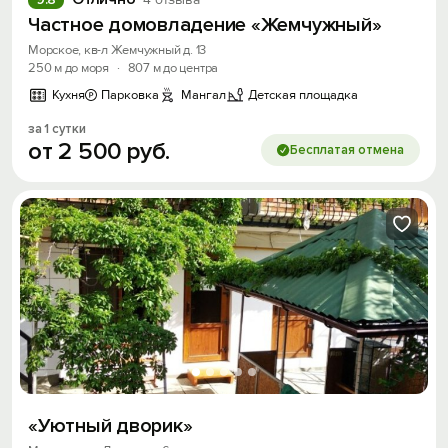
Частное домовладение «Жемчужный»
Морское, кв-л Жемчужный д. 13
250 м до моря
·
807 м до центра
Кухня
Парковка
Мангал
Детская площадка
за 1 сутки
от
2
500
руб.
Бесплатая отмена
«Уютный дворик»