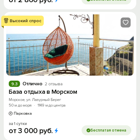
Высокий спрос
Отлично
9.3
2 отзыва
База отдыха в Морском
Морское, ул. Лазурный Берег
50 м до моря
·
1149 м до центра
Парковка
за 1 сутки
от
3
000
руб.
Бесплатая отмена