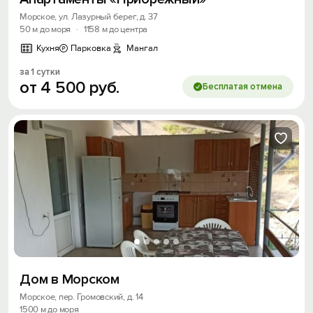
Морское, ул. Лазурный берег, д. 37
50 м до моря
·
1158 м до центра
Кухня
Парковка
Мангал
за 1 сутки
от
4
500
руб.
Бесплатая отмена
Дом в Морском
Морское, пер. Громовский, д. 14
1500 м до моря