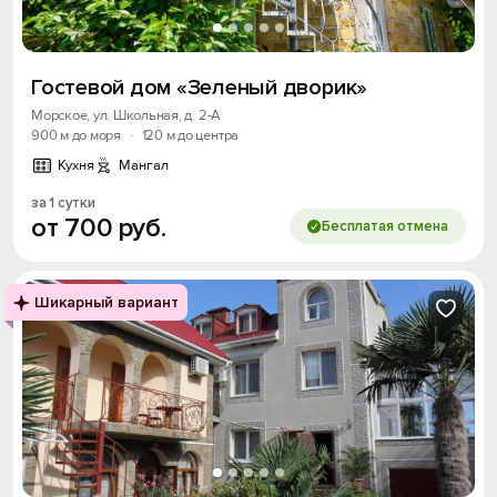
Гостевой дом «Зеленый дворик»
Морское, ул. Школьная, д. 2-А
900 м до моря
·
120 м до центра
Кухня
Мангал
за 1 сутки
от
700
руб.
Бесплатая отмена
Шикарный вариант