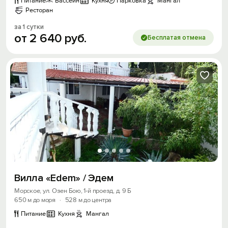
Питание
Бассейн
Кухня
Парковка
Мангал
Ресторан
за 1 сутки
от
2
640
руб.
Бесплатая отмена
Вилла «Edem» / Эдем
Морское, ул. Озен Бою, 1-й проезд, д. 9 Б
650 м до моря
·
528 м до центра
Питание
Кухня
Мангал