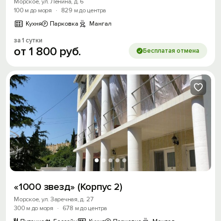
Морское, ул. Ленина, д. 6
100 м до моря
·
829 м до центра
Кухня
Парковка
Мангал
за 1 сутки
от
1
800
руб.
Бесплатая отмена
«1000 звезд» (Корпус 2)
Морское, ул. Заречная, д. 27
300 м до моря
·
678 м до центра