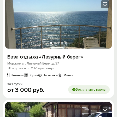
База отдыха «Лазурный берег»
Морское, ул. Лазурный Берег, д. 37
30 м до моря
·
1132 м до центра
Питание
Кухня
Парковка
Мангал
за 1 сутки
от
3
000
руб.
Бесплатая отмена