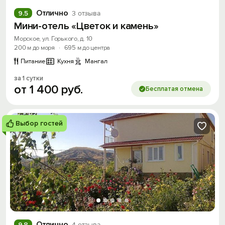
Отлично
9.5
3 отзыва
Мини-отель «Цветок и камень»
Морское, ул. Горького, д. 10
200 м до моря
·
695 м до центра
Питание
Кухня
Мангал
за 1 сутки
от
1
400
руб.
Бесплатая отмена
Выбор гостей
Отлично
9.8
4 отзыва