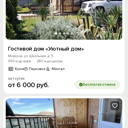
Гостевой дом «Уютный дом»
Морское, ул. Школьная, д. 5
950 м до моря
·
280 м до центра
Кухня
Парковка
Мангал
за 1 сутки
от
6
000
руб.
Бесплатая отмена