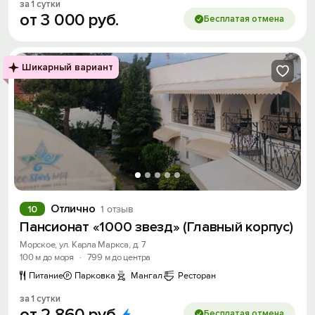
за 1 сутки
от
3
000
руб.
Бесплатая отмена
Шикарный вариант
Отлично
10
1 отзыв
Пансионат «1000 звезд» (Главный корпус)
Морское, ул. Карла Маркса, д. 7
100 м до моря
·
799 м до центра
Питание
Парковка
Мангал
Ресторан
за 1 сутки
от
2
860
руб.
Бесплатая отмена