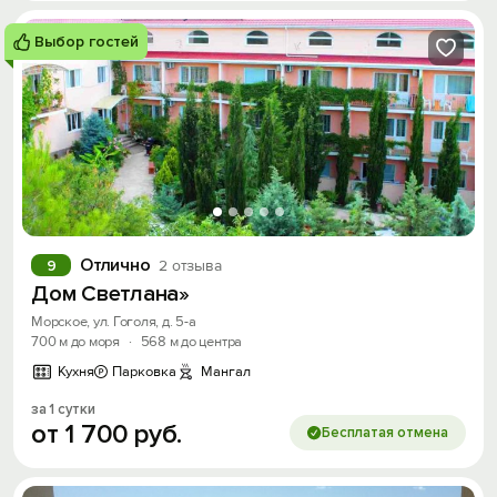
Выбор гостей
Отлично
9
2 отзыва
Дом Светлана»
Морское, ул. Гоголя, д. 5-а
700 м до моря
·
568 м до центра
Кухня
Парковка
Мангал
за 1 сутки
от
1
700
руб.
Бесплатая отмена