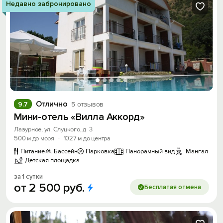
Недавно забронировано
Отлично
9.7
5 отзывов
Мини-отель «Вилла Аккорд»
Лазурное, ул. Слуцкого, д. 3
500 м до моря
·
1027 м до центра
Питание
Бассейн
Парковка
Панорамный вид
Мангал
Детская площадка
за 1 сутки
от
2
500
руб.
Бесплатая отмена