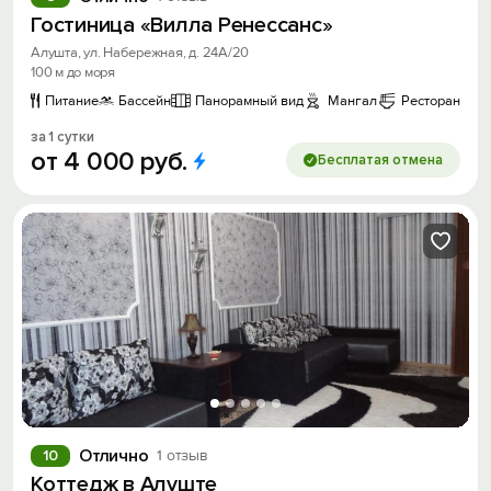
Гостиница «Вилла Ренессанс»
Алушта, ул. Набережная, д. 24А/20
100 м до моря
Питание
Бассейн
Панорамный вид
Мангал
Ресторан
за 1 сутки
от
4
000
руб.
Бесплатая отмена
Отлично
10
1 отзыв
Коттедж в Алуште