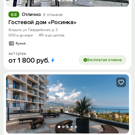
Отлично
8.8
8 отзывов
Гостевой дом «Росинка»
Алушта, ул. Гвардейская, д. 3
900 м до моря
·
415 м до центра
Кухня
за 1 сутки
от
1
800
руб.
Бесплатая отмена