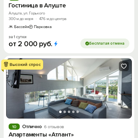
Гостиница в Алуште
Алушта, ул. Горького
300 м до моря
·
476 м до центра
Бассейн
Парковка
за 1 сутки
от
2
000
руб.
Бесплатая отмена
Высокий спрос
Отлично
10
6 отзывов
Апартаменты «Атлант»