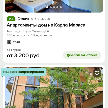
Отлично
9.7
5 отзывов
Апартаменты дом на Карла Маркса
Алушта, ул. Карла Маркса д.64
500 м до моря
·
212 м до центра
Кухня
за 1 сутки
от
3
200
руб.
Бесплатая отмена
Недавно забронировано