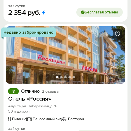
за 1 сутки
2
354
руб.
Бесплатая отмена
Недавно забронировано
Отлично
8
2 отзыва
Отель «Россия»
Алушта, ул. Набережная, д. 16
50 м до моря
Питание
Панорамный вид
Ресторан
за 1 сутки