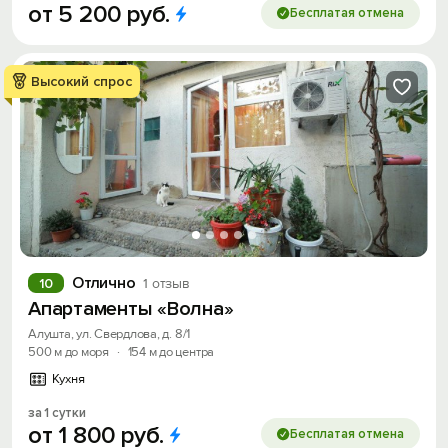
от
5
200
руб.
Бесплатая отмена
Высокий спрос
Отлично
10
1 отзыв
Апартаменты «Волна»
Алушта, ул. Свердлова, д. 8/1
500 м до моря
·
154 м до центра
Кухня
за 1 сутки
от
1
800
руб.
Бесплатая отмена