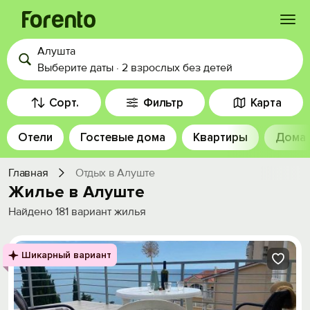
Алушта
Войти
Выберите даты
·
2 взрослых
без детей
Избранное
Сорт.
Фильтр
Карта
Отели
Гостевые дома
Квартиры
Дома
История просмотра
Главная
Отдых в Алуште
Добавить свой объект
Жилье в Алуште
Найдено
181
вариант жилья
Шикарный вариант