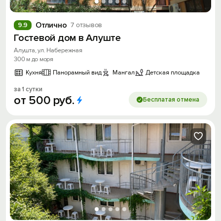
Отлично
9.9
7 отзывов
Гостевой дом в Алуште
Алушта, ул. Набережная
300 м до моря
Кухня
Панорамный вид
Мангал
Детская площадка
за 1 сутки
от
500
руб.
Бесплатая отмена