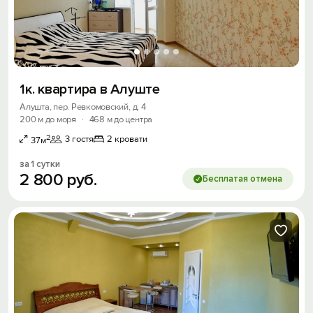
1к. квартира в Алуште
Алушта, пер. Ревкомовский, д. 4
200 м до моря
·
468 м до центра
2
3 гостя
2 кровати
37м
за 1 сутки
2
800
руб.
Бесплатая отмена