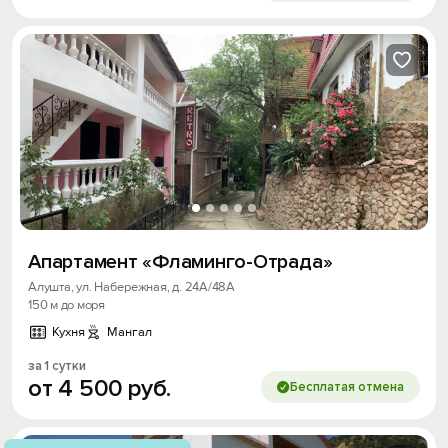
Апартамент «Фламинго-Отрада»
Алушта, ул. Набережная, д. 24А/48А
150 м до моря
Кухня
Мангал
за 1 сутки
от
4
500
руб.
Бесплатая отмена