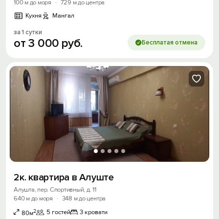
100 м до моря
·
729 м до центра
Кухня
Мангал
за 1 сутки
от
3
000
руб.
Бесплатая отмена
2к. квартира в Алуште
Алушта, пер. Спортивный, д. 11
640 м до моря
·
348 м до центра
2
5 гостей
3 кровати
80м