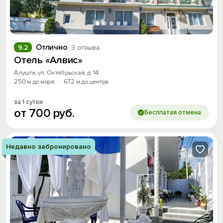
Отлично
9.2
3 отзыва
Отель «Алвис»
Алушта, ул. Октябрьская, д. 14
250 м до моря
·
672 м до центра
за 1 сутки
от
700
руб.
Бесплатая отмена
Недавно забронировано