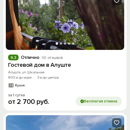
Отлично
9.3
30 отзывов
Гостевой дом в Алуште
Алушта, ул. Школьная
800 м до моря
·
3 м до центра
Кухня
за 1 сутки
от
2
700
руб.
Бесплатая отмена