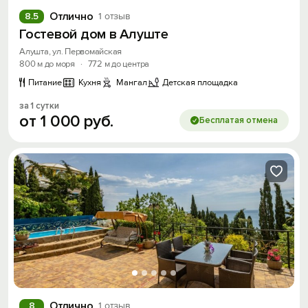
Отлично
8.5
1 отзыв
Гостевой дом в Алуште
Алушта, ул. Первомайская
800 м до моря
·
772 м до центра
Питание
Кухня
Мангал
Детская площадка
за 1 сутки
от
1
000
руб.
Бесплатая отмена
Отлично
8
1 отзыв