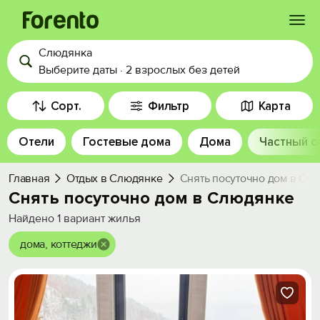
Слюдянка
Войти
Выберите даты
·
2 взрослых
без детей
Избранное
Сорт.
Фильтр
Карта
Отели
Гостевые дома
Дома
Частный с
История просмотра
Главная
Отдых в Слюдянке
Снять посуточно дом в Сл
Добавить свой объект
Снять посуточно дом в Слюдянке
Найдено
1
вариант жилья
дома, коттеджи