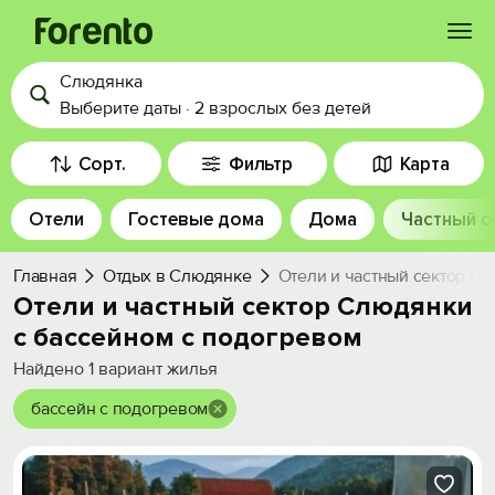
Слюдянка
Войти
Выберите даты
·
2 взрослых
без детей
Избранное
Сорт.
Фильтр
Карта
Отели
Гостевые дома
Дома
Частный с
История просмотра
Главная
Отдых в Слюдянке
Отели и частный сектор С
Добавить свой объект
Отели и частный сектор Слюдянки
с бассейном с подогревом
Найдено
1
вариант жилья
бассейн с подогревом