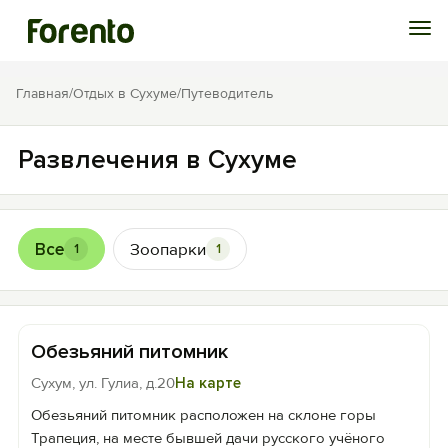
Войти
Главная
/
Отдых в Сухуме
/
Путеводитель
Избранное
Развлечения в Сухуме
История просмотра
Все
Зоопарки
1
1
Добавить свой объект
Обезьяний питомник
Сухум, ул. Гулиа, д.20
На карте
Обезьяний питомник расположен на склоне горы
Трапеция, на месте бывшей дачи русского учёного