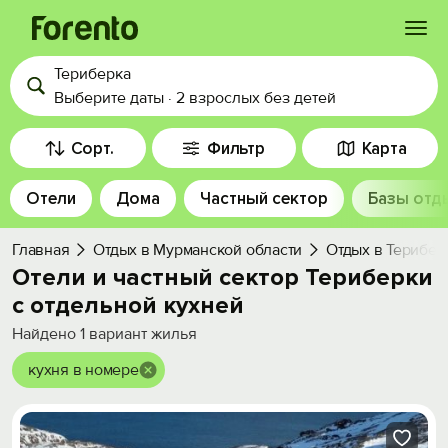
Териберка
Войти
Выберите даты
·
2 взрослых
без детей
Избранное
Сорт.
Фильтр
Карта
Отели
Дома
Частный сектор
Базы отд
История просмотра
Главная
Отдых в Мурманской области
Отдых в Терибер
Добавить свой объект
Отели и частный сектор Териберки
с отдельной кухней
Найдено
1
вариант жилья
кухня в номере