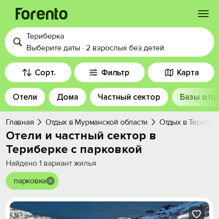
Териберка
Войти
Выберите даты
·
2 взрослых
без детей
Избранное
Сорт.
Фильтр
Карта
Отели
Дома
Частный сектор
Базы отд
История просмотра
Главная
Отдых в Мурманской области
Отдых в Терибер
Добавить свой объект
Отели и частный сектор в
Териберке с парковкой
Найдено
1
вариант жилья
парковка