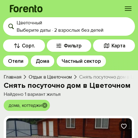
Цветочный
Войти
Выберите даты
·
2 взрослых
без детей
Избранное
Сорт.
Фильтр
Карта
Отели
Дома
Частный сектор
История просмотра
Главная
Отдых в Цветочном
Снять посуточно дом в Ц
Добавить свой объект
Снять посуточно дом в Цветочном
Найдено
1
вариант жилья
дома, коттеджи